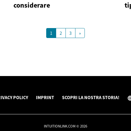
considerare
ti
1
2
3
»
IVACY POLICY
IMPRINT
SCOPRI LA NOSTRA STORIA!
INTUITIONLINK.COM © 2026