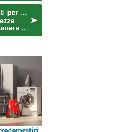
Rassodamento della Pelle: Tecniche e Trattamenti per una Pelle Più Tonica
lezza
tenere un
trodomestici