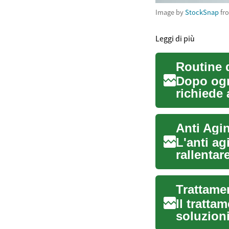
Image by
StockSnap
fr
Leggi di più
Routine d
Dopo ogni
richiede 
pe...
Anti Agin
L'anti ag
rallentar
migliorare
Il tratta
soluzioni
medicina.