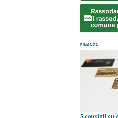
Il rassod
comune p
aspetto g
FINANZA
5 consigli su 