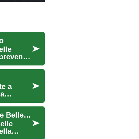
to
elle
 prevenire
te a
 a
Trattamenti Laser per la Pelle: Ringiovanimento e Bellezza
elle
ella