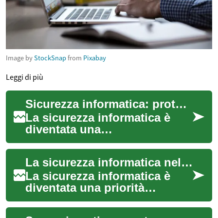
Image by
StockSnap
from
Pixabay
Leggi di più
Sicurezza informatica: protezione dei dati nell'era digitale
La sicurezza informatica è
diventata una
preoccupazione cruciale
nell'era digitale in cui
La sicurezza informatica nell'era digitale
viviamo. Con l'aumento dell...
La sicurezza informatica è
diventata una priorità
fondamentale nell'era digitale
in cui viviamo. Con l'aumento