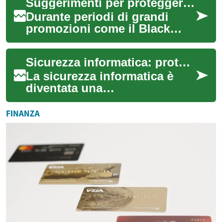
Suggerimenti per proteggere i dati personali quando si acquista online
della ...
Durante periodi di grandi
promozioni come il Black
Friday le transazioni e il
traffico sui siti di ecommerce
Sicurezza informatica: proteggere la privacy online
aumentan...
La sicurezza informatica è
diventata una
preoccupazione crescente
nell'era digitale in cui
FINANZA
viviamo. Con l'aumento del...