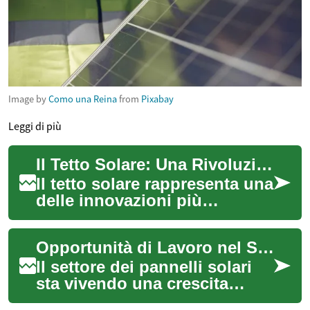
Image by
Como una Reina
from
Pixabay
Leggi di più
Il Tetto Solare: Una Rivoluzione nell'Architettura e nell'Energia Rinnovabile
Il tetto solare rappresenta una
delle innovazioni più
promettenti nel campo
dell'architettura sostenibile e
Opportunità di Lavoro nel Settore dei Pannelli Solari
dell'ener...
Il settore dei pannelli solari
sta vivendo una crescita
significativa in Italia e nel