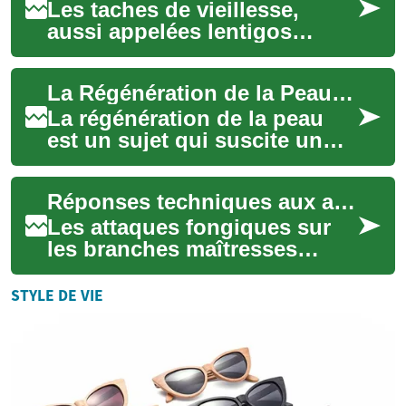
Les taches de vieillesse,
aussi appelées lentigos
solaires ou taches
pigmentaires, apparaissent
La Régénération de la Peau : Comment Retrouver une Peau Éclatante et Jeune
fréquemment sur la pe...
La régénération de la peau
est un sujet qui suscite un
intérêt croissant dans le
domaine de la beauté et du
Réponses techniques aux attaques fongiques sur branches maîtresses
bien-être...
Les attaques fongiques sur
les branches maîtresses
représentent une menace
sérieuse pour la santé des
STYLE DE VIE
arbres. Ces inf...