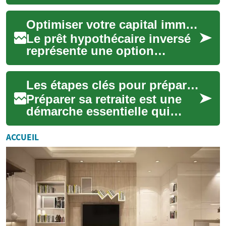
et les seniors afin d'assurer
une stabilité économique...
Optimiser votre capital immobilier à la retraite
Le prêt hypothécaire inversé
représente une option
financière importante pour
les seniors souhaitant
Les étapes clés pour préparer sa retraite
transformer une ...
Préparer sa retraite est une
démarche essentielle qui
demande de la réflexion et
une planification rigoureuse.
ACCUEIL
Il ne ...