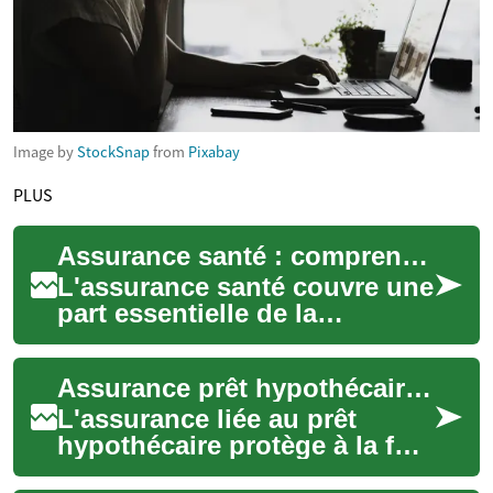
Image by
StockSnap
from
Pixabay
PLUS
Assurance santé : comprendre la couverture, le travail et les risques
L'assurance santé couvre une
part essentielle de la
protection individuelle et
collective, en liant soins,
Assurance prêt hypothécaire : que faut-il savoir
prévention...
L'assurance liée au prêt
hypothécaire protège à la fois
l'emprunteur et le prêteur en