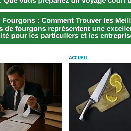
e. Que vous prépariez un voyage court 
r, il...
es de fourgons représentent une excelle
té pour les particuliers et les entrepris
..
ACCUEIL