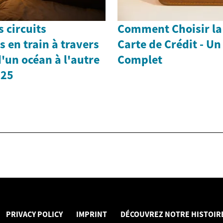
 circuits
Comment Choisir la
en train à travers
Carte de Crédit - Un
d'un océan à l'autre
Complet
025
PRIVACY POLICY
IMPRINT
DÉCOUVREZ NOTRE HISTOIRE