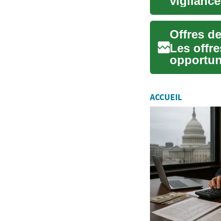
vigilanc
long séjou
Les offr
opportuni
recherch.
ACCUEIL