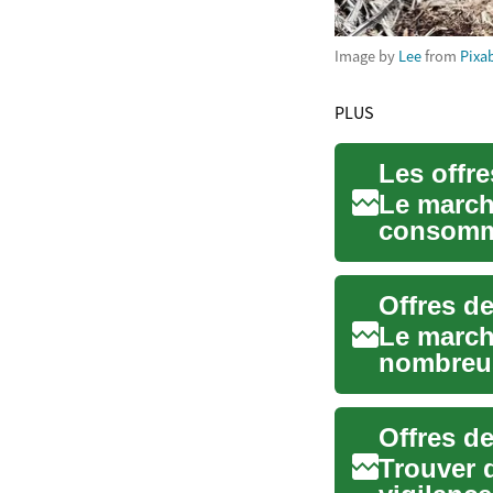
Image by
Lee
from
Pixa
PLUS
Le march
consomma
un véhicu
Le marché
nombreuse
professio
Offres d
Trouver 