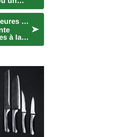
ou un
Offres de Fourgons : Comment Trouver les Meilleures Opportunités
nte
es à la