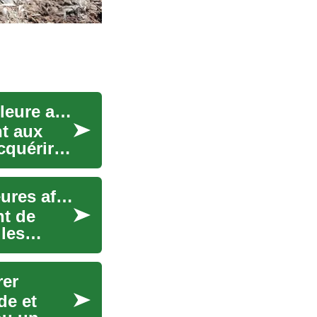
Les offres de voitures : Comment trouver la meilleure affaire
t aux
cquérir
Offres de fourgons : Comment trouver les meilleures affaires
nt de
 les
rer
de et