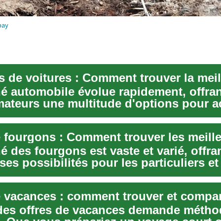
bay
é automobile évolue rapidement, offran
teurs une multitude d'options pour a
le. ...
 des fourgons est vaste et varié, offra
s possibilités pour les particuliers et
n...
e vacances : comment trouver et compa
des offres de vacances demande métho