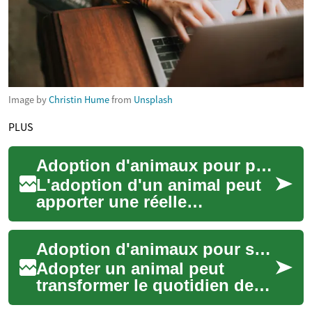
Image by
Christin Hume
from
Unsplash
PLUS
Adoption d'animaux pour personnes âgées : guide pratique
L'adoption d'un animal peut
apporter une réelle
transformation dans la vie
des personnes âgées :
Adoption d'animaux pour seniors : compagnons qui changent la vie
présence quotidienne...
Adopter un animal peut
transformer le quotidien des
personnes âgées en