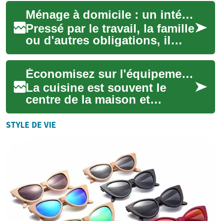
apportant routine, affection et
Ménage à domicile : un intérieur propre sans effort
stimulation. P...
Pressé par le travail, la famille
ou d'autres obligations, il
devient difficile de garder une
maison propre. Les serv...
Économisez sur l'équipement de cuisine : meilleures offres
La cuisine est souvent le
centre de la maison et
s'équiper intelligemment peut
alléger votre budget sans
STYLE DE VIE
sacrifier la...