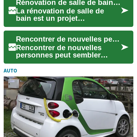
Rénovation de salle de bain : Guide complet pour transformer votre espace
surélevé et so...
La rénovation de salle de
bain est un projet
passionnant qui peut
considérablement améliorer
Rencontrer de nouvelles personnes : idées pour tous les âges
votre qualité de vie et ...
Rencontrer de nouvelles
personnes peut sembler
intimidant, quel que soit
l'âge, mais des approches
AUTO
simples et bien ch...