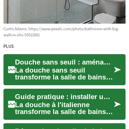
Curtis Adams: https://www.pexels.com/photo/bathroom-with-big-
walk-in-sho-5502260/
PLUS
Douche sans seuil : aménagement, design et pratique
La douche sans seuil
transforme la salle de bains
en un espace fluide,
accessible et visuellement
Guide pratique : installer une douche à l'italienne dans votre salle de bains
ouvert. Adaptée aux...
La douche à l'italienne
transforme la salle de bains
en un espace accessible et
contemporain, sans bac