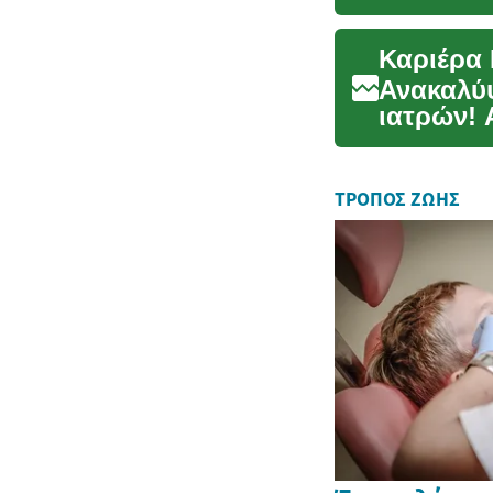
αγορά ερ
Καριέρα 
Ανακαλύ
ιατρών! 
δεξιότητε
ΤΡΌΠΟΣ ΖΩΉΣ