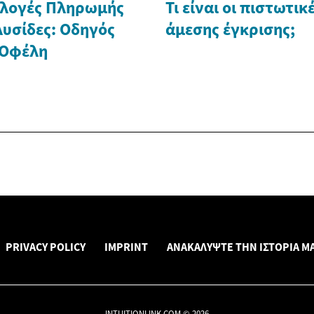
ιλογές Πληρωμής
Τι είναι οι πιστωτικ
λυσίδες: Οδηγός
άμεσης έγκρισης;
 Οφέλη
PRIVACY POLICY
IMPRINT
ΑΝΑΚΑΛΎΨΤΕ ΤΗΝ ΙΣΤΟΡΊΑ ΜΑ
INTUITIONLINK.COM © 2026