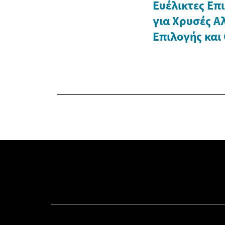
Ευέλικτες Επ
για Χρυσές Α
Επιλογής και