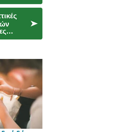
τικές
θών
ες