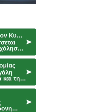
Θέσεις Εργασίας στην Ασφάλεια: Προοπτικές στον Κυβερνοχώρο
σεται
σχόλησης.
ομίας
εγάλη
 και την
ς
ρονη