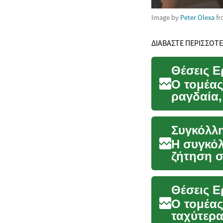
Image by
Peter Olexa
f
ΔΙΑΒΑΣΤΕ ΠΕΡΙΣΣΟΤ
Ο τομέα
ραγδαία,
Καθώς οι
Συγκόλλη
Η συγκόλ
ζήτηση σ
κατασκευ
Θέσεις Ε
Ο τομέας
ταχύτερ