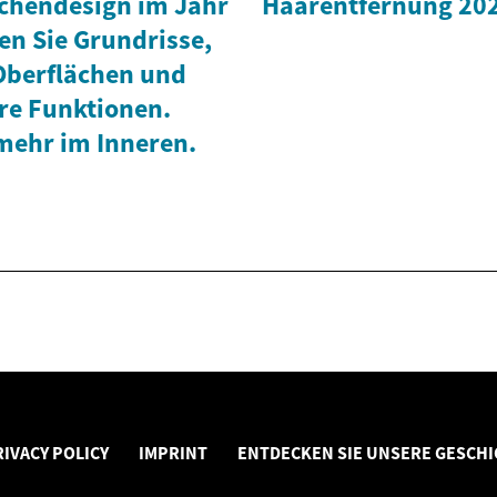
chendesign im Jahr
Haarentfernung 20
en Sie Grundrisse,
 Oberflächen und
re Funktionen.
mehr im Inneren.
RIVACY POLICY
IMPRINT
ENTDECKEN SIE UNSERE GESCHI