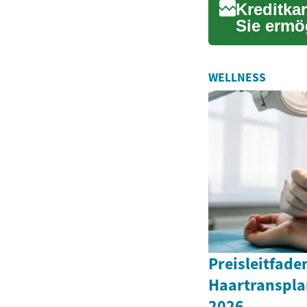
Kreditka
Sie ermö
oft Versic
WELLNESS
Preisleitfade
Haartranspla
2026