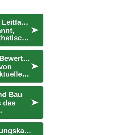
Nasenkorrektur (Rhinoplastie): Ein umfassender Leitfaden zur operativen Nasenformung
annt,
hetisch-
Immobilienwert: Ein umfassender Leitfaden zur Bewertung Ihrer Immobilie
 von
ktuellen
und Bau
s das
Kreditkarten erklärt: Moderner Leitfaden zu Zahlungskarten