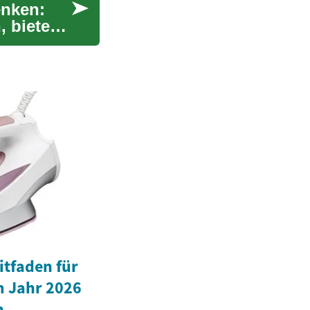
enken:
, bieten
itfaden für
 Jahr 2026
n,