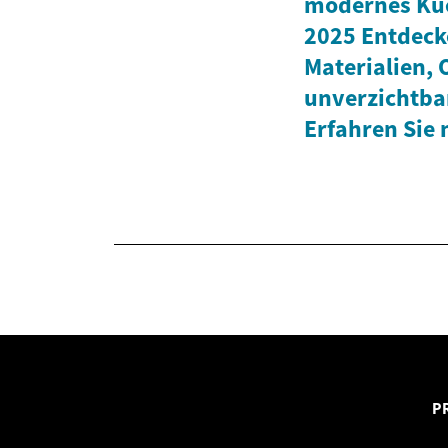
modernes Kü
2025 Entdeck
Materialien,
unverzichtba
Erfahren Sie 
P