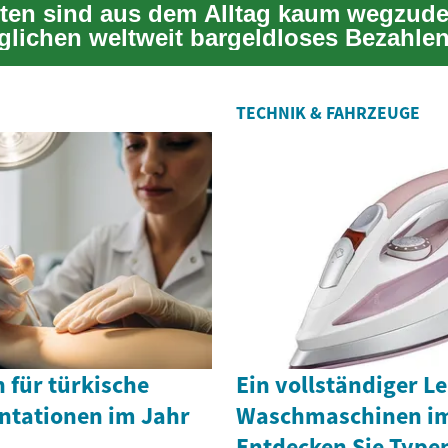
rten sind aus dem Alltag kaum wegzud
glichen weltweit bargeldloses Bezahlen
h...
TECHNIK & FAHRZEUGE
n für türkische
Ein vollständiger Le
ntationen im Jahr
Waschmaschinen im
Entdecken Sie Type