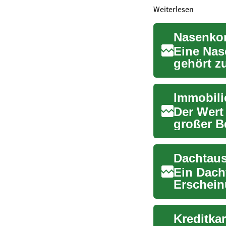
Weiterlesen
Eine Nas
gehört z
chirurgis
Der Wert
großer B
Marktwert
Dachtaus
Ein Dach
Erschein
Sicherhei