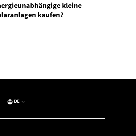
nergieunabhängige kleine
olaranlagen kaufen?
DE