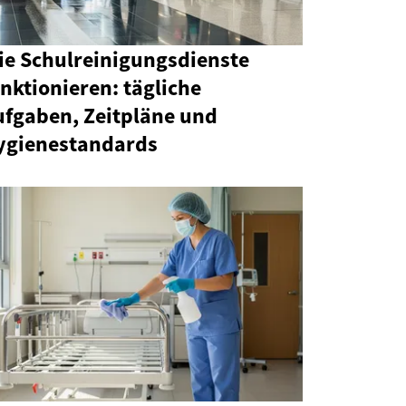
ie Schulreinigungsdienste
nktionieren: tägliche
ufgaben, Zeitpläne und
ygienestandards