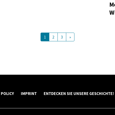
M
W
1
2
3
»
 POLICY
IMPRINT
ENTDECKEN SIE UNSERE GESCHICHTE!