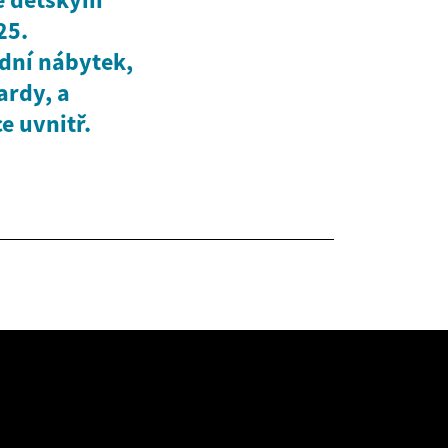
25.
dní nábytek,
ardy, a
ce uvnitř.