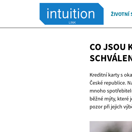
ŽIVOTNÍ 
CO JSOU 
SCHVÁLE
Kreditní karty s o
České republice. Na
mnoho spotřebitelů
běžné mýty, které 
pozor při jejich výb