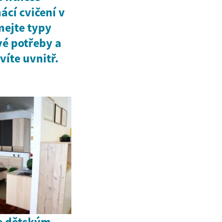
cí cvičení v
mejte typy
vé potřeby a
víte uvnitř.
e dětským