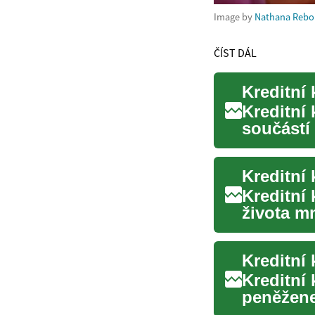
Image by
Nathana Rebo
ČÍST DÁL
Kreditní 
Kreditní
součástí 
nebo digi
Kreditní 
Kreditní
života mn
způsob..
Kreditní
Kreditní
peněžene
způsob pl