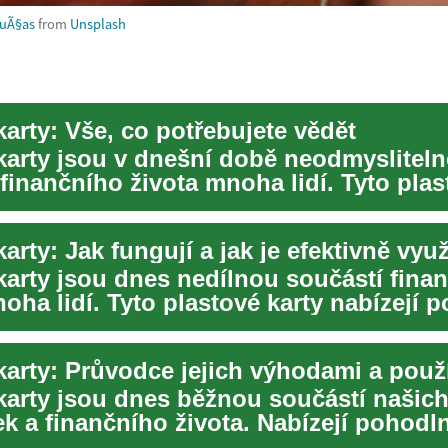
uÃ§as
from
Unsplash
karty: Vše, co potřebujete vědět
 karty jsou v dnešní době neodmyslitel
finančního života mnoha lidí. Tyto plas
tální...
karty: Jak fungují a jak je efektivně využ
 karty jsou dnes nedílnou součástí fina
oha lidí. Tyto plastové karty nabízejí 
.
 karty: Průvodce jejich výhodami a pou
 karty jsou dnes běžnou součástí našic
k a finančního života. Nabízejí pohodl
acení a řad...