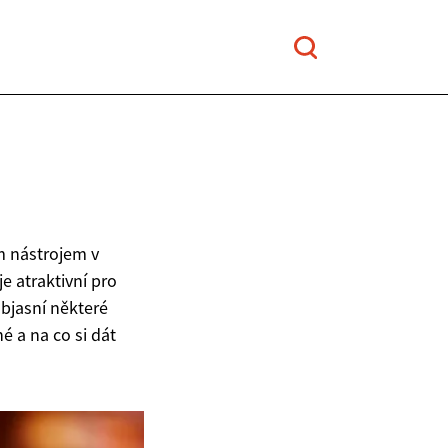
m nástrojem v
e atraktivní pro
objasní některé
é a na co si dát