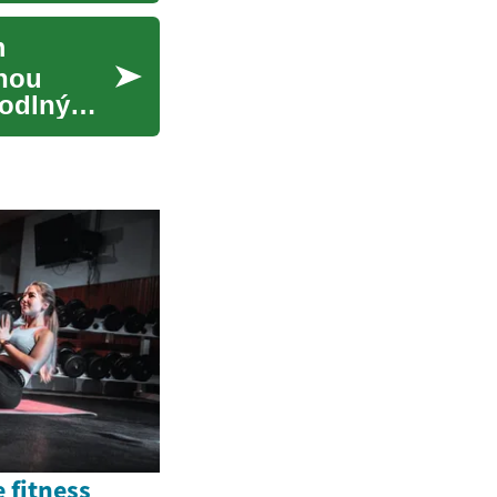
m
lnou
hodlný
 fitness