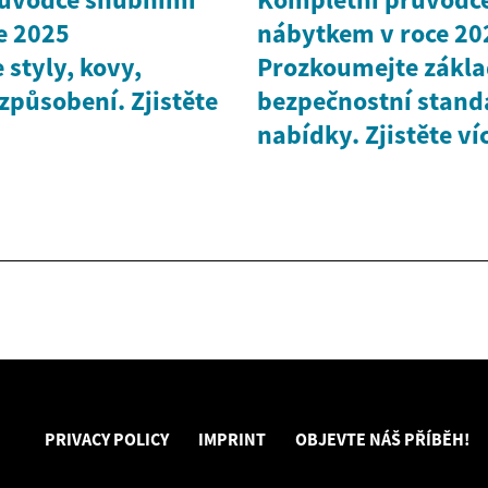
e 2025
nábytkem v roce 20
styly, kovy,
Prozkoumejte zákla
způsobení. Zjistěte
bezpečnostní stand
nabídky. Zjistěte ví
PRIVACY POLICY
IMPRINT
OBJEVTE NÁŠ PŘÍBĚH!