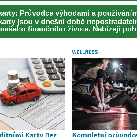
 karty: Průvodce výhodami a používání
 karty jsou v dnešní době nepostradate
 našeho finančního života. Nabízejí po
lacen...
WELLNESS
ditními Karty Bez
Kompletní průvodce