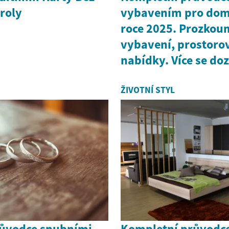
roly
vybavením pro domá
roce 2025. Prozkou
vybavení, prostoro
nabídky. Více se doz
ŽIVOTNÍ STYL
ůvodce snubními
Kompletní průvodc