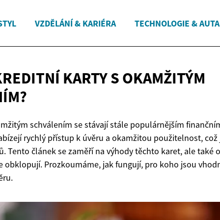
STYL
VZDĚLÁNÍ & KARIÉRA
TECHNOLOGIE & AUTA
KREDITNÍ KARTY S
OKAMŽITÝM
NÍM?
kamžitým schválením se stávají stále populárnějším finanční
bízejí rychlý přístup k úvěru a okamžitou použitelnost, což j
. Tento článek se zaměří na výhody těchto karet, ale také 
je obklopují. Prozkoumáme, jak fungují, pro koho jsou vhodn
ěru.