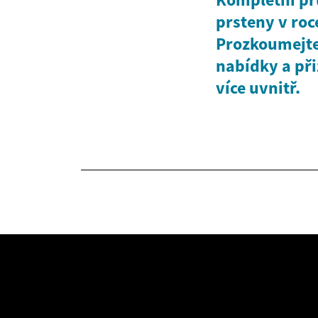
prsteny v roc
Prozkoumejte 
nabídky a při
více uvnitř.