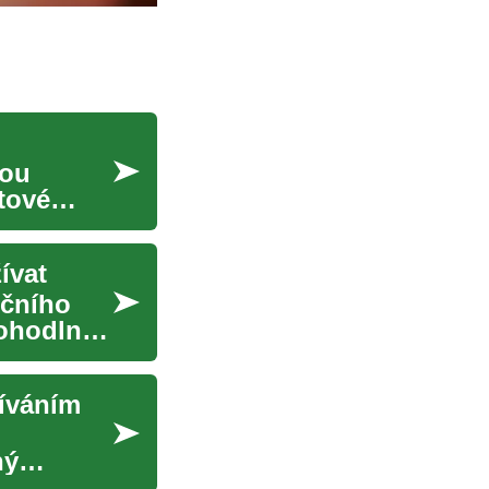
nou
tové
ívat
nčního
pohodlný
žíváním
h
ný