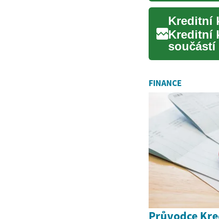
Kreditní
Kreditní
součástí
způsob p
FINANCE
Průvodce Kre