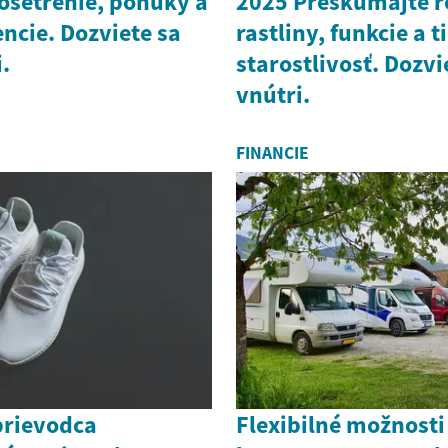
ošetrenie, ponuky a
2025 Preskúmajte r
ncie. Dozviete sa
rastliny, funkcie a t
.
starostlivosť. Dozvi
vnútri.
FINANCIE
prievodca
Flexibilné možnosti