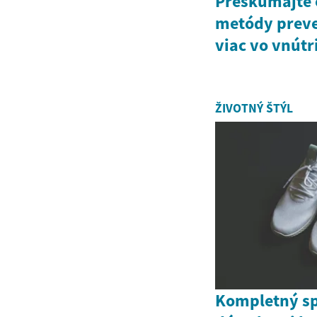
Preskúmajte 
metódy preve
viac vo vnútri
ŽIVOTNÝ ŠTÝL
Kompletný s