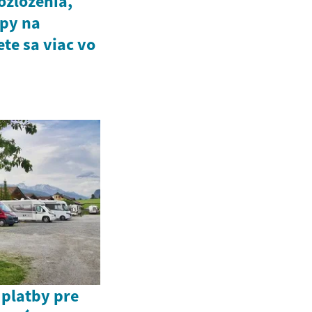
ozloženia,
ipy na
ete sa viac vo
 platby pre