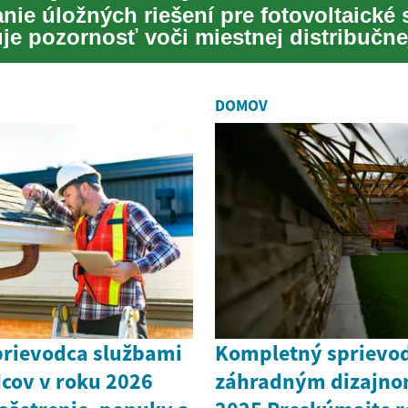
nie úložných riešení pre fotovoltaické
je pozornosť voči miestnej distribučnej
DOMOV
rievodca službami
Kompletný sprievo
dcov v roku 2026
záhradným dizajno