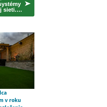
 systémy
 sieti.
dca
m v roku