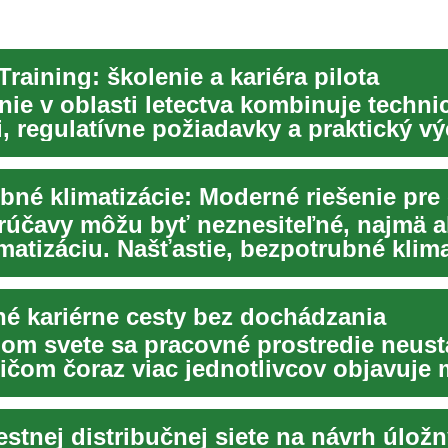
Training: školenie a kariéra pilota
nie v oblasti letectva kombinuje techni
, regulatívne požiadavky a praktický vý
...
rúčavy môžu byť neznesiteľné, najmä 
matizáciu. Našťastie, bezpotrubné klima
...
né kariérne cesty bez dochádzania
om svete sa pracovné prostredie neust
pričom čoraz viac jednotlivcov objavuje
ýc...