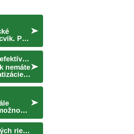
cké
cvik. Pre
Bezpotrubné klimatizácie: Moderné riešenie pre efektívne chladenie
ak nemáte
tizácie
ále
 možnosti
Vplyv miestnej distribučnej siete na návrh úložných riešení