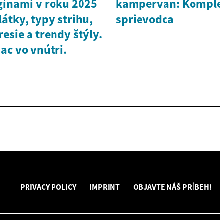
ínami v roku 2025
kampervan: Kompl
átky, typy strihu,
sprievodca
sie a trendy štýly.
iac vo vnútri.
PRIVACY POLICY
IMPRINT
OBJAVTE NÁŠ PRÍBEH!