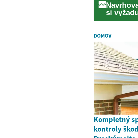
Navrhova
si vyžadu
Rozdie...
DOMOV
Kompletný sp
kontroly ško