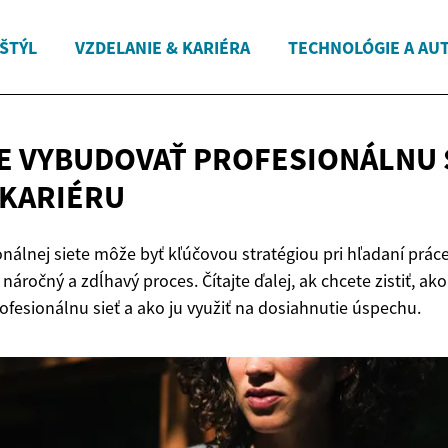
 ŠTÝL
VZDELANIE & KARIÉRA
TECHNOLÓGIE A AU
E VYBUDOVAŤ PROFESIONÁLNU 
KARIÉRU
álnej siete môže byť kľúčovou stratégiou pri hľadaní práce a
 náročný a zdĺhavý proces. Čítajte ďalej, ak chcete zistiť, ako
ofesionálnu sieť a ako ju využiť na dosiahnutie úspechu.