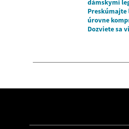
dámskymi leg
Preskúmajte l
úrovne kompre
Dozviete sa v