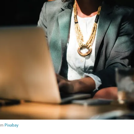
om
Pixabay