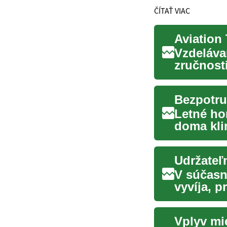
ČÍTAŤ VIAC
Aviation 
Vzdeláva
zručnosti
záujemco
Letné ho
doma kli
ponúkajú
Udržateľ
V súčasn
vyvíja, 
udržateľn