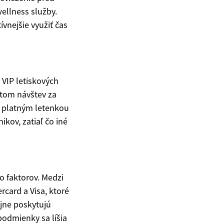
ellness služby.
vnejšie využiť čas
 VIP letiskových
čtom návštev za
 s platným letenkou
kov, zatiaľ čo iné
ko faktorov. Medzi
rcard a Visa, ktoré
ajne poskytujú
odmienky sa líšia