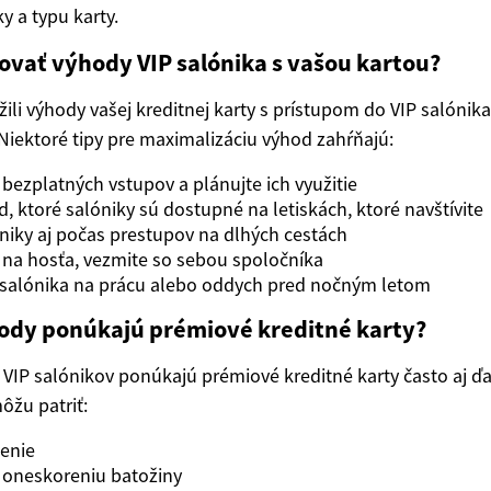
y a typu karty.
ovať výhody VIP salónika s vašou kartou?
ili výhody vašej kreditnej karty s prístupom do VIP salónika
. Niektoré tipy pre maximalizáciu výhod zahŕňajú:
 bezplatných vstupov a plánujte ich využitie
ed, ktoré salóniky sú dostupné na letiskách, ktoré navštívite
óniky aj počas prestupov na dlhých cestách
na hosťa, vezmite so sebou spoločníka
y salónika na prácu alebo oddych pred nočným letom
hody ponúkajú prémiové kreditné karty?
VIP salónikov ponúkajú prémiové kreditné karty často aj ďa
ôžu patriť:
enie
i oneskoreniu batožiny