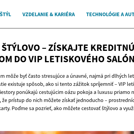
 ŠTÝL
VZDELANIE & KARIÉRA
TECHNOLÓGIE A AU
 ŠTÝLOVO – ZÍSKAJTE KREDITN
OM DO VIP
LETISKOVÉHO SALÓN
om môže byť často stresujúce a únavné, najmä pri dlhých le
ie existuje spôsob, ako si tento zážitok spríjemniť – VIP let
riestory ponúkajú cestujúcim oázu pokoja a luxusu priamo na
e, že prístup do nich môžete získať jednoducho – prostredn
karty. Poďme sa pozrieť, ako môžete cestovať štýlovo a využ