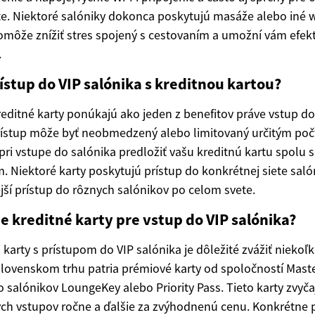
e. Niektoré salóniky dokonca poskytujú masáže alebo iné w
môže znížiť stres spojený s cestovaním a umožní vám efektí
.
ístup do VIP salónika s kreditnou kartou?
editné karty ponúkajú ako jeden z benefitov práve vstup do
prístup môže byť neobmedzený alebo limitovaný určitým po
 pri vstupe do salónika predložiť vašu kreditnú kartu spolu
Niektoré karty poskytujú prístup do konkrétnej siete salóni
jší prístup do rôznych salónikov po celom svete.
ie kreditné karty pre vstup do VIP salónika?
j karty s prístupom do VIP salónika je dôležité zvážiť niekoľ
 slovenskom trhu patria prémiové karty od spoločností Maste
 salónikov LoungeKey alebo Priority Pass. Tieto karty zvyč
ch vstupov ročne a ďalšie za zvýhodnenú cenu. Konkrétne p