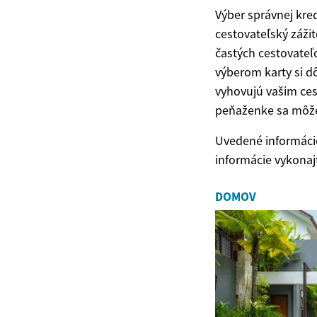
Výber správnej kre
cestovateľský záži
častých cestovateľ
výberom karty si d
vyhovujú vašim ces
peňaženke sa môžet
Uvedené informácie
informácie vykonaj
DOMOV