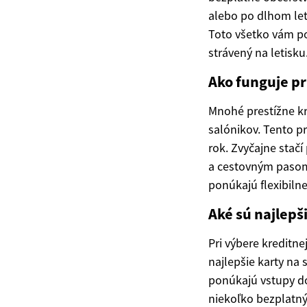
alebo po dlhom let
Toto všetko vám po
strávený na letisku
Ako funguje pr
Mnohé prestížne kr
salónikov. Tento 
rok. Zvyčajne stačí
a cestovným pasom. 
ponúkajú flexibilne
Aké sú najlepš
Pri výbere kreditne
najlepšie karty na
ponúkajú vstupy do
niekoľko bezplatný