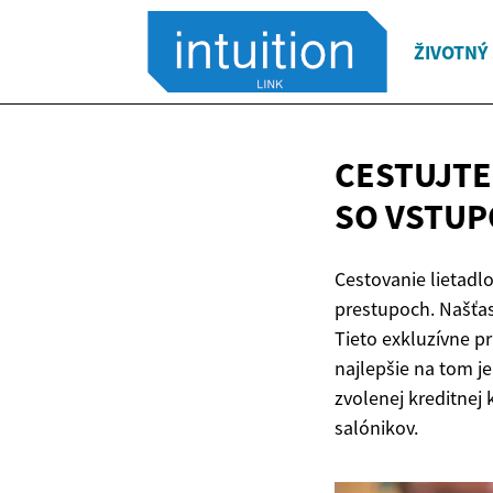
ŽIVOTNÝ
CESTUJTE
SO VSTUP
Cestovanie lietadl
prestupoch. Našťast
Tieto exkluzívne p
najlepšie na tom j
zvolenej kreditnej 
salónikov.