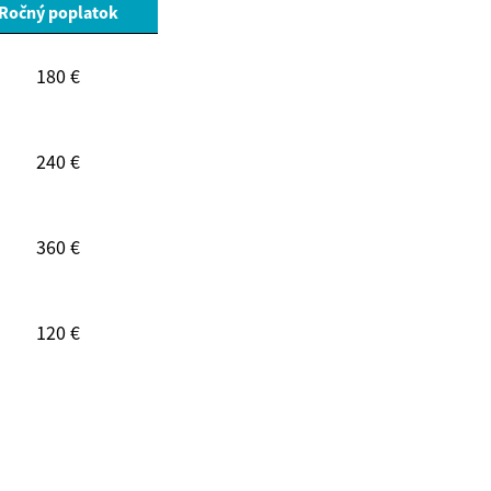
Ročný poplatok
180 €
240 €
360 €
120 €