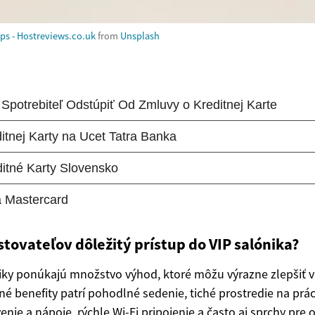
ips - Hostreviews.co.uk
from
Unsplash
estovateľov dôležitý prístup do VIP salónika?
niky ponúkajú množstvo výhod, ktoré môžu výrazne zlepšiť v
vné benefity patrí pohodlné sedenie, tiché prostredie na pr
nie a nápoje, rýchle Wi-Fi pripojenie a často aj sprchy pre 