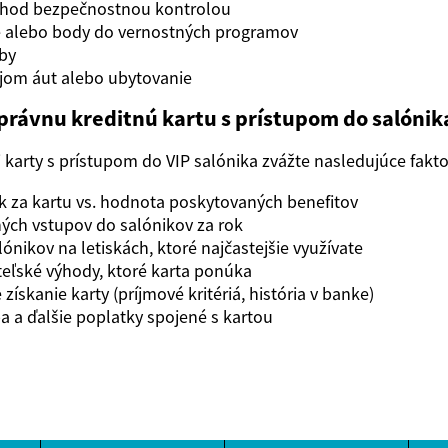
chod bezpečnostnou kontrolou
 alebo body do vernostných programov
by
jom áut alebo ubytovanie
správnu kreditnú kartu s prístupom do salónik
j karty s prístupom do VIP salónika zvážte nasledujúce fakto
 za kartu vs. hodnota poskytovaných benefitov
ých vstupov do salónikov za rok
ónikov na letiskách, ktoré najčastejšie využívate
teľské výhody, ktoré karta ponúka
ískanie karty (príjmové kritériá, história v banke)
 a ďalšie poplatky spojené s kartou