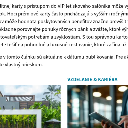
ditnej karty s prístupom do VIP letiskového salónika môže vý
tok. Hoci prémiové karty často prichádzajú s vyššími ročným
ov môže hodnota poskytovaných benefitov značne prevýšiť t
ôkladne porovnajte ponuky rôznych bánk a zvážte, ktoré vý
tovateľským potrebám a zvyklostiam. S tou správnou karto
e tešiť na pohodlné a luxusné cestovanie, ktoré začína už 
 v tomto článku sú aktuálne k dátumu publikovania. Pre ak
te vlastný prieskum.
VZDELANIE & KARIÉRA