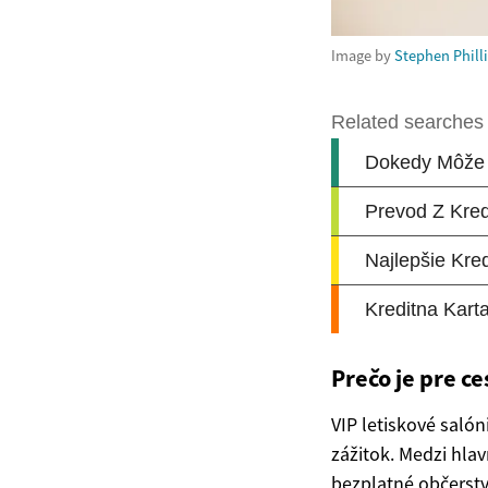
Image by
Stephen Phill
Prečo je pre c
VIP letiskové saló
zážitok. Medzi hla
bezplatné občerstve