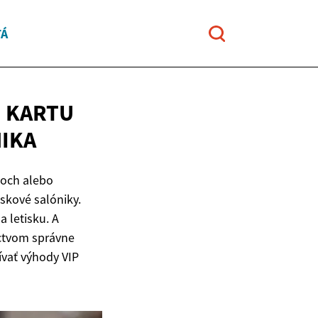
TÁ
Ú KARTU
IKA
toch alebo
iskové salóniky.
 letisku. A
íctvom správne
ívať výhody VIP