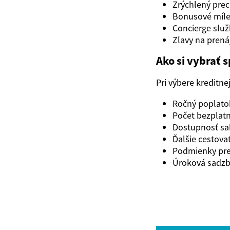
Zrýchlený pre
Bonusové míle
Concierge služ
Zľavy na prená
Ako si vybrať 
Pri výbere kreditne
Ročný poplatok
Počet bezplatn
Dostupnosť sal
Ďalšie cestova
Podmienky pre z
Úroková sadzba