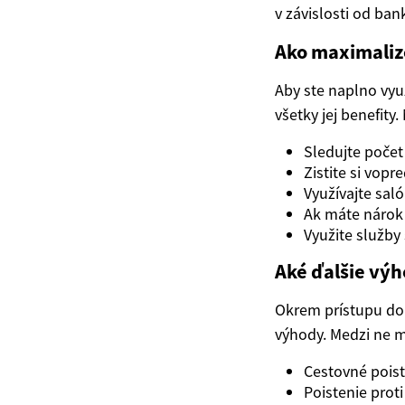
v závislosti od bank
Ako maximaliz
Aby ste naplno využ
všetky jej benefity
Sledujte počet
Zistite si vopr
Využívajte sal
Ak máte nárok 
Využite služb
Aké ďalšie vý
Okrem prístupu do 
výhody. Medzi ne m
Cestovné poist
Poistenie prot