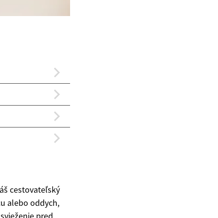
áš cestovateľský
ácu alebo oddych,
osvieženie pred