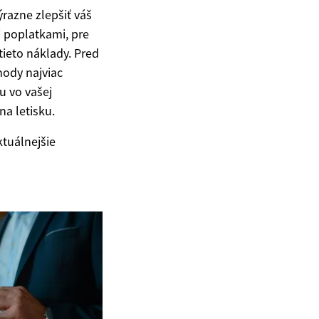
razne zlepšiť váš
i poplatkami, pre
ieto náklady. Pred
hody najviac
u vo vašej
na letisku.
tuálnejšie