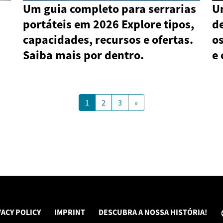
Um guia completo para serrarias
U
portáteis em 2026 Explore tipos,
d
capacidades, recursos e ofertas.
o
Saiba mais por dentro.
e 
1
2
3
»
VACY POLICY
IMPRINT
DESCUBRA A NOSSA HISTÓRIA!