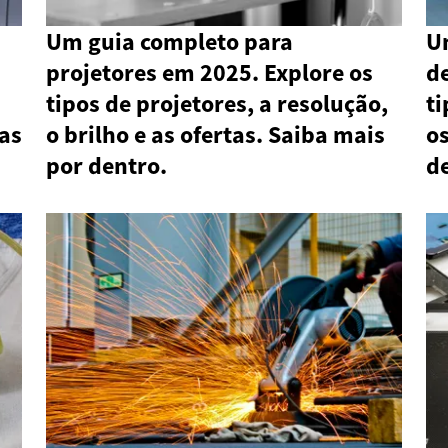
Um guia completo para
U
projetores em 2025. Explore os
de
tipos de projetores, a resolução,
ti
tas
o brilho e as ofertas. Saiba mais
os
por dentro.
d