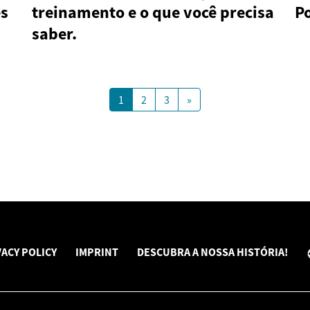
es
treinamento e o que você precisa
P
saber.
1
2
3
»
VACY POLICY
IMPRINT
DESCUBRA A NOSSA HISTÓRIA!