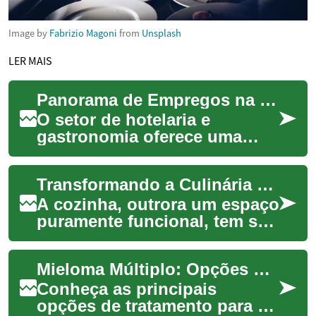
Image by
Fabrizio Magoni
from
Unsplash
LER MAIS
Panorama de Empregos na Hotelaria e Gastronomia
O setor de hotelaria e
gastronomia oferece uma
vasta gama de oportunidades
de emprego para indivíduos
Transformando a Culinária com Novas Tecnologias de Aquecimento
com diversas ha...
A cozinha, outrora um espaço
puramente funcional, tem se
reinventado como um centro
de inovação e criatividade,
Mieloma Múltiplo: Opções de Tratamento e Novas Terapias
impul...
Conheça as principais
opções de tratamento para o