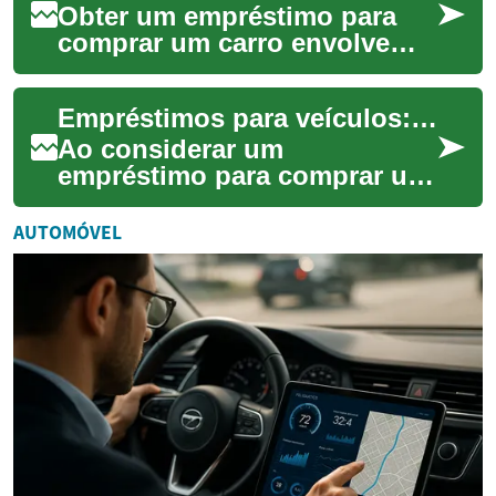
Obter um empréstimo para
comprar um carro envolve
entender termos, prazos e
custos que afetam o
Empréstimos para veículos: opções para carro novo e carro usado
orçamento. Este guia ...
Ao considerar um
empréstimo para comprar um
veículo, é importante
entender termos, prazos e
AUTOMÓVEL
custos além da prestação ...