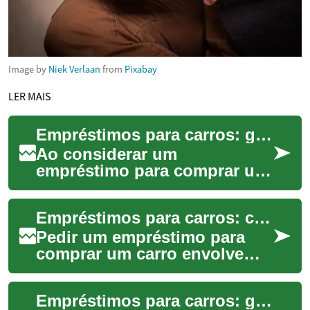
Image by
Niek Verlaan
from
Pixabay
LER MAIS
Empréstimos para carros: guia prático de financiamento
Ao considerar um
empréstimo para comprar um
veículo, é importante
entender termos, opções e
Empréstimos para carros: como funcionam e opções
impactos no orçamento. Es...
Pedir um empréstimo para
comprar um carro envolve
várias escolhas que
influenciam o custo total e a
Empréstimos para carros: guia de financiamento de veículo
adequação do créd...