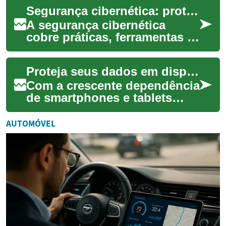
pessoais e profissionais
Segurança cibernética: proteção de computadores e dados
cruciais. ...
A segurança cibernética
cobre práticas, ferramentas e
políticas destinadas a
proteger computadores,
Proteja seus dados em dispositivos móveis
redes e informaçõ...
Com a crescente dependência
de smartphones e tablets
para atividades diárias, a
segurança dos dados
AUTOMÓVEL
pessoais e financ...