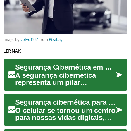
Image by
volvo1234
from
Pixabay
LER MAIS
Segurança Cibernética em Projetos de TI
A segurança cibernética
representa um pilar
fundamental para o sucesso e
a sustentabilidade de
Segurança cibernética para seu celular
qualquer projeto de Te...
O celular se tornou um centro
para nossas vidas digitais,
armazenando informações