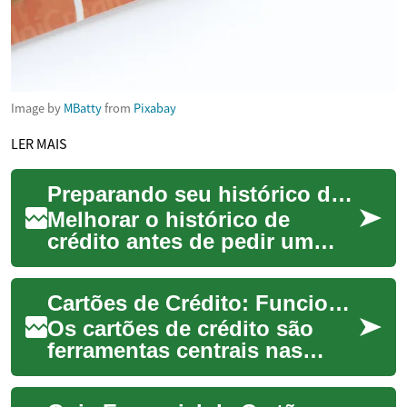
Image by
MBatty
from
Pixabay
LER MAIS
Preparando seu histórico de crédito para aumentar chances de aprovação
Melhorar o histórico de
crédito antes de pedir um
empréstimo imobiliário pode
aumentar significativamente
Cartões de Crédito: Funcionamento e Principais Vantagens
as probabil...
Os cartões de crédito são
ferramentas centrais nas
finanças pessoais e no
comércio moderno,