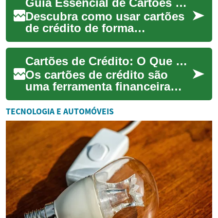
Guia Essencial de Cartões de Crédito e Uso Consciente
oferecendo praticidade, s...
Descubra como usar cartões
de crédito de forma
inteligente e aproveitar seus
benefícios sem cair em
Cartões de Crédito: O Que Você Precisa Saber
dívidas. Este gui...
Os cartões de crédito são
uma ferramenta financeira
poderosa e amplamente
utilizada em todo o mundo.
TECNOLOGIA E AUTOMÓVEIS
Eles oferecem co...