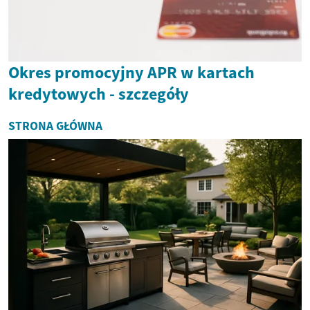
Okres promocyjny APR w kartach
kredytowych - szczegóły
STRONA GŁÓWNA