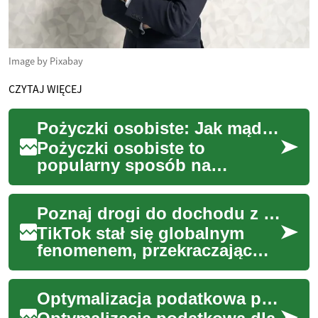
Image by Pixabay
CZYTAJ WIĘCEJ
Pożyczki osobiste: Jak mądrze korzystać z finansowania
Pożyczki osobiste to
popularny sposób na
zdobycie dodatkowych
środków finansowych.
Poznaj drogi do dochodu z Twoich filmów
Niezależnie od tego, czy
chcesz sf...
TikTok stał się globalnym
fenomenem, przekraczając
granice rozrywki i oferując
twórcom treści unikalne
Optymalizacja podatkowa przy dochodach międzynarodowych
możliwości gen...