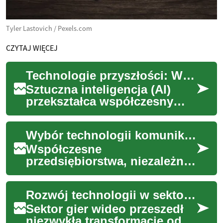
Tyler Lastovich / Pexels.com
CZYTAJ WIĘCEJ
Technologie przyszłości: Wpływ AI na społeczeństwo
Sztuczna inteligencja (AI)
przekształca współczesny
świat w sposób, który jeszcze
kilka dekad temu wydawał się
Wybór technologii komunikacyjnych dla przedsiębiorstw
domeną...
Współczesne
przedsiębiorstwa, niezależnie
od ich wielkości i branży,
stają przed wyzwaniem
Rozwój technologii w sektorze gier wideo
efektywnej komunikacji. Kl...
Sektor gier wideo przeszedł
niezwykłą transformację od