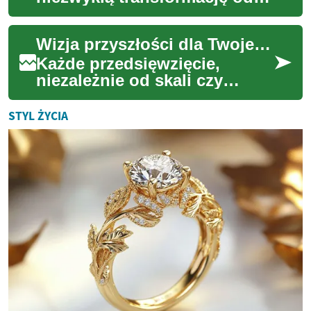
swoich początków, stając się
globalnym fenomenem
Wizja przyszłości dla Twojej działalności
rozrywki. Ta ...
Każde przedsięwzięcie,
niezależnie od skali czy
branży, wymaga solidnych
fundamentów, aby osiągnąć
STYL ŻYCIA
długoterminowy suk...