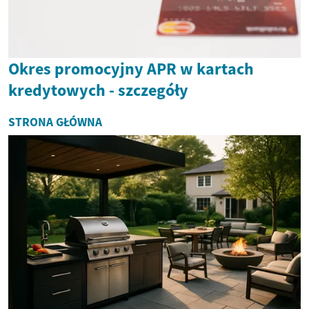
Okres promocyjny APR w kartach
kredytowych - szczegóły
STRONA GŁÓWNA