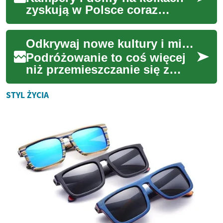
zyskują w Polsce coraz
większą popularność jako
sposób na elastyczne
Odkrywaj nowe kultury i miejsca na świecie
podróżowanie i komfort...
Podróżowanie to coś więcej
niż przemieszczanie się z
miejsca na miejsce; to
niepowtarzalna szansa na
STYL ŻYCIA
osobisty rozwój,...