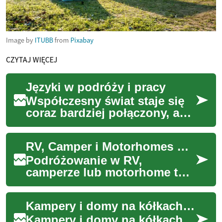
Image by
ITUBB
from
Pixabay
CZYTAJ WIĘCEJ
Języki w podróży i pracy
Współczesny świat staje się
coraz bardziej połączony, a
znajomość języków obcych
otwiera drzwi do
RV, Camper i Motorhomes — przewodnik po pojazdach kempingowych
niezliczonych możli...
Podróżowanie w RV,
camperze lub motorhome to
połączenie mobilności i
komfortu mieszkania. Ten
Kampery i domy na kółkach: przewodnik po podróżach i wakacjach
przewodnik wyjaśnia pod...
Kampery i domy na kółkach