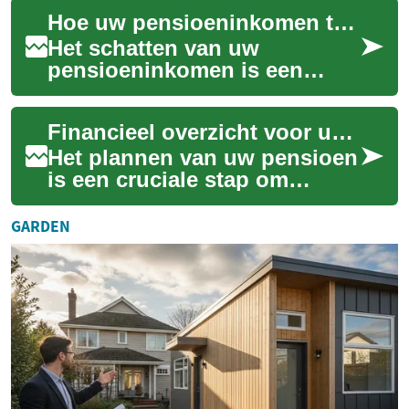
verstandig om uw financiën
Hoe uw pensioeninkomen te schatten
zorgvuldig te...
Het schatten van uw
pensioeninkomen is een
cruciale stap in financiële
planning, ongeacht uw
Financieel overzicht voor uw pensioen
leeftijd. Een helder bee...
Het plannen van uw pensioen
is een cruciale stap om
financiële zekerheid op latere
leeftijd te waarborgen. Een
GARDEN
goed i...