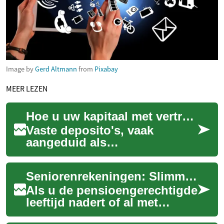
Image by
Gerd Altmann
from
Pixabay
MEER LEZEN
Hoe u uw kapitaal met vertrouwen kunt laten groeien
Vaste deposito's, vaak
aangeduid als
termijndeposito's, zijn een
financiële optie die spaarders
Seniorenrekeningen: Slimme financiële oplossingen voor uw pensioen
in staat stelt hun ge...
Als u de pensioengerechtigde
leeftijd nadert of al met
pensioen bent, is het