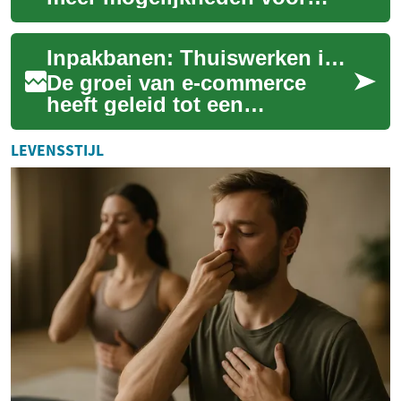
ouderen om vanuit huis te
werken. Dit biedt een
Inpakbanen: Thuiswerken in de E-commerce Sector
uitstekende kans ...
De groei van e-commerce
heeft geleid tot een
toenemende vraag naar
inpakkers die vanuit huis
LEVENSSTIJL
kunnen werken. Deze bane...