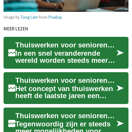
Image by
Tung Lam
from
Pixabay
MEER LEZEN
Thuiswerken voor senioren: Kansen en uitdagingen in het digitale tijdperk
In een snel veranderende
wereld worden steeds meer
mogelijkheden geboden voor
flexibel werken, waaronder
Thuiswerken voor senioren: Een nieuwe kans in de gouden jaren
thuiswerken....
Het concept van thuiswerken
heeft de laatste jaren een
enorme vlucht genomen, en
niet alleen onder jongere
Thuiswerken voor senioren: Een nieuwe kans in de pensioenleeftijd
werknemers...
Tegenwoordig zijn er steeds
meer mogelijkheden voor