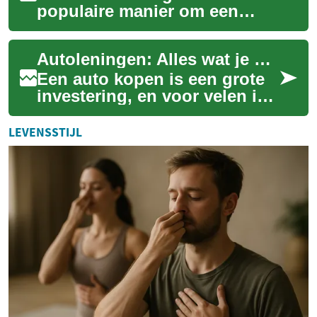
populaire manier om een
nieuwe of tweedehands auto
aan te schaffen zonder het
Autoleningen: Alles wat je moet weten
volledige bedra...
Een auto kopen is een grote
investering, en voor velen is
een autolening de sleutel tot
het realiseren van deze
LEVENSSTIJL
droom...