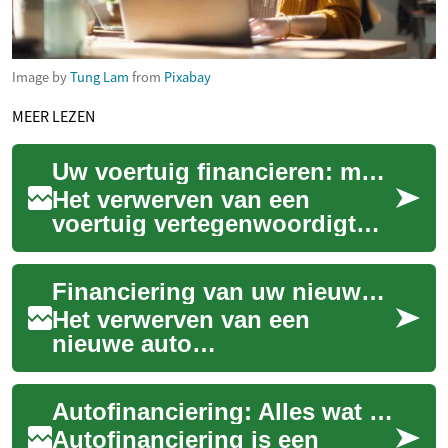
Image by
Tung Lam
from
Pixabay
MEER LEZEN
Uw voertuig financieren: methoden en mogelijkheden
Het verwerven van een
voertuig vertegenwoordigt
voor velen een aanzienlijke
investering, of het nu gaat om
Financiering van uw nieuwe auto: inzicht in de mogelijkheden
een nieuwe...
Het verwerven van een
nieuwe auto
vertegenwoordigt vaak een
aanzienlijke investering. Voor
Autofinanciering: Alles wat u moet weten over autoleningen
velen is directe aankoop m...
Autofinanciering is een