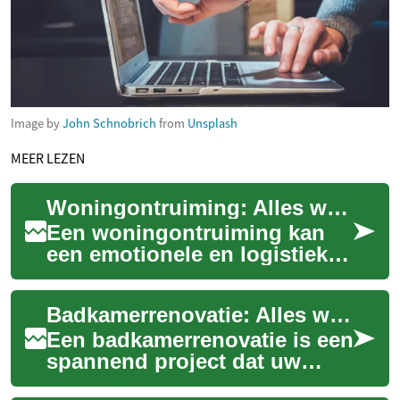
Image by
John Schnobrich
from
Unsplash
MEER LEZEN
Woningontruiming: Alles wat u moet weten
Een woningontruiming kan
een emotionele en logistieke
uitdaging zijn, of het nu gaat
om een verhuizing, een
Badkamerrenovatie: Alles wat u moet weten
erfenis o...
Een badkamerrenovatie is een
spannend project dat uw
dagelijkse routine kan