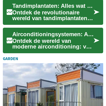
transformeren en de waarde
Tandimplantaten: Alles wat u moet weten
van uw huis ka...
Ontdek de revolutionaire
wereld van tandimplantaten,
de moderne oplossing voor
ontbrekende tanden. Deze
Airconditioningsystemen: Alles wat u moet weten
kunstmatige w...
Ontdek de wereld van
moderne airconditioning: van
energiezuinige modellen tot
gezondheidsvoordelen. Lees
GARDEN
hier alles o...