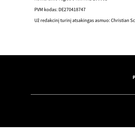
PVM kodas: DE270418747
Už redakcinį turinį atsakingas asmuo: Christian S
P