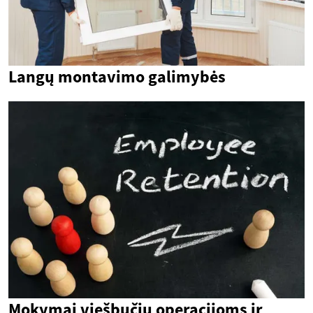
Langų montavimo galimybės
Mokymai viešbučių operacijoms ir