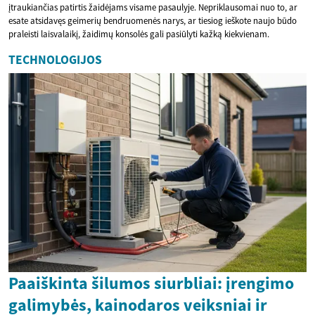
įtraukiančias patirtis žaidėjams visame pasaulyje. Nepriklausomai nuo to, ar
esate atsidavęs geimerių bendruomenės narys, ar tiesiog ieškote naujo būdo
praleisti laisvalaikį, žaidimų konsolės gali pasiūlyti kažką kiekvienam.
TECHNOLOGIJOS
Paaiškinta šilumos siurbliai: įrengimo
galimybės, kainodaros veiksniai ir