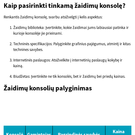
Kaip pasirinkti tinkamą žaidimų konsolę?
Renkantis žaidimų konsolę, svarbu atsižvelgti į kelis aspektus:
Žaidimų biblioteka: Įvertinkite, kokie žaidimai jums labiausiai patinka ir
kurioje konsolėje jie prieinami.
Techninės specifikacijos: Palyginkite grafinius pajėgumus, atmintį ir kitas
technines savybes.
Internetinės paslaugos: Atsižvelkite į internetinių paslaugų kokybę ir
kainą.
Biudžetas: Įvertinkite ne tik konsolės, bet ir žaidimų bei priedų kainas.
Žaidimų konsolių palyginimas
Kaina
Konsolė
Gamintojas
Pagrindinės savybės