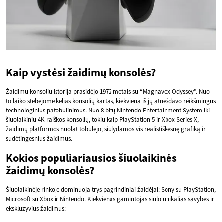
Kaip vystėsi žaidimų konsolės?
Žaidimų konsolių istorija prasidėjo 1972 metais su “Magnavox Odyssey”. Nuo
to laiko stebėjome kelias konsolių kartas, kiekviena iš jų atnešdavo reikšmingus
technologinius patobulinimus. Nuo 8 bitų Nintendo Entertainment System iki
šiuolaikinių 4K raiškos konsolių, tokių kaip PlayStation 5 ir Xbox Series X,
žaidimų platformos nuolat tobulėjo, siūlydamos vis realistiškesnę grafiką ir
sudėtingesnius žaidimus.
Kokios populiariausios šiuolaikinės
žaidimų konsolės?
Šiuolaikinėje rinkoje dominuoja trys pagrindiniai žaidėjai: Sony su PlayStation,
Microsoft su Xbox ir Nintendo. Kiekvienas gamintojas siūlo unikalias savybes ir
ekskluzyvius žaidimus: