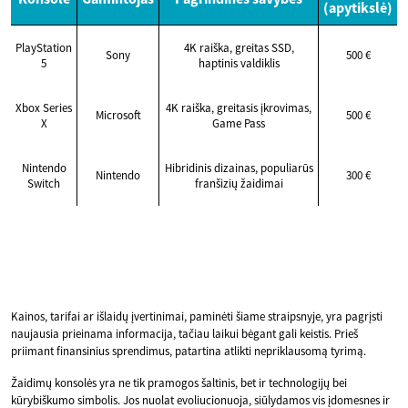
(apytikslė)
PlayStation
4K raiška, greitas SSD,
Sony
500 €
5
haptinis valdiklis
Xbox Series
4K raiška, greitasis įkrovimas,
Microsoft
500 €
X
Game Pass
Nintendo
Hibridinis dizainas, populiarūs
Nintendo
300 €
Switch
franšizių žaidimai
Kainos, tarifai ar išlaidų įvertinimai, paminėti šiame straipsnyje, yra pagrįsti
naujausia prieinama informacija, tačiau laikui bėgant gali keistis. Prieš
priimant finansinius sprendimus, patartina atlikti nepriklausomą tyrimą.
Žaidimų konsolės yra ne tik pramogos šaltinis, bet ir technologijų bei
kūrybiškumo simbolis. Jos nuolat evoliucionuoja, siūlydamos vis įdomesnes ir