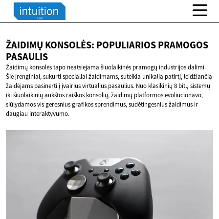
ŽAIDIMŲ KONSOLĖS: POPULIARIOS
PRAMOGOS
PASAULIS
Žaidimų konsolės tapo neatsiejama šiuolaikinės pramogų industrijos dalimi.
Šie įrenginiai, sukurti specialiai žaidimams, suteikia unikalią patirtį, leidžiančią
žaidėjams pasinerti į įvairius virtualius pasaulius. Nuo klasikinių 8 bitų sistemų
iki šiuolaikinių aukštos raiškos konsolių, žaidimų platformos evoliucionavo,
siūlydamos vis geresnius grafikos sprendimus, sudėtingesnius žaidimus ir
daugiau interaktyvumo.