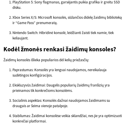
PlayStation 5: Sony flagmanas, garsėjantis puikia grafika ir greitu SSD
disku.
Xbox Series X/S: Microsoft konsolės, siūlančios didelę žaidimų biblioteką
ir “Game Pass” prenumeratą.
Nintendo Switch: Hibridinė konsolė, leidžianti žaisti tiek namie, tiek
keliaujant.
Kodėl žmonės renkasi žaidimų konsoles?
Žaidimų konsolės išlieka populiarios dėl kelių priežasčių:
Paprastumas: Konsolės yra lengvai naudojamos, nereikalauja
sudėtingos konfigūracijos.
Ekskluzyvūs žaidimai: Daugelis populiarių žaidimų franšizių yra
prieinamos tik konkrečioms konsolėms.
Socialinis aspektas: Konsolės dažnai naudojamos žaidimams su
draugais ar šeima vienoje patalpoje.
Stabilumas: Žaidimai konsolėse veikia sklandžiai, nes jie yra optimizuoti
konkrečiai platformai.