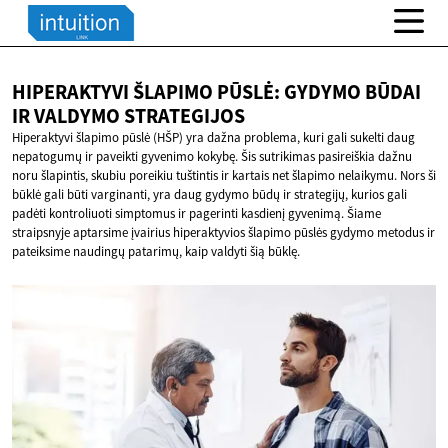
HIPERAKTYVI ŠLAPIMO PŪSLĖ: GYDYMO BŪDAI
IR
VALDYMO STRATEGIJOS
Hiperaktyvi šlapimo pūslė (HŠP) yra dažna problema, kuri gali sukelti daug
nepatogumų ir paveikti gyvenimo kokybę. Šis sutrikimas pasireiškia dažnu
noru šlapintis, skubiu poreikiu tuštintis ir kartais net šlapimo nelaikymu. Nors ši
būklė gali būti varginanti, yra daug gydymo būdų ir strategijų, kurios gali
padėti kontroliuoti simptomus ir pagerinti kasdienį gyvenimą. Šiame
straipsnyje aptarsime įvairius hiperaktyvios šlapimo pūslės gydymo metodus ir
pateiksime naudingų patarimų, kaip valdyti šią būklę.