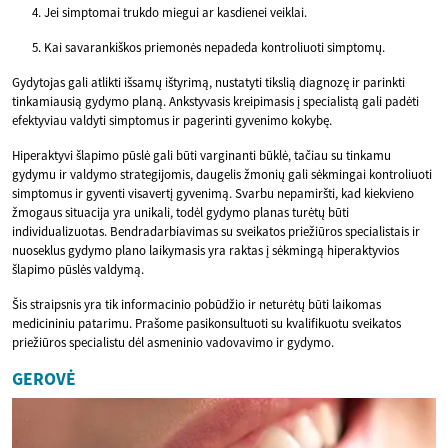
Jei simptomai trukdo miegui ar kasdienei veiklai.
Kai savarankiškos priemonės nepadeda kontroliuoti simptomų.
Gydytojas gali atlikti išsamų ištyrimą, nustatyti tikslią diagnozę ir parinkti
tinkamiausią gydymo planą. Ankstyvasis kreipimasis į specialistą gali padėti
efektyviau valdyti simptomus ir pagerinti gyvenimo kokybę.
Hiperaktyvi šlapimo pūslė gali būti varginanti būklė, tačiau su tinkamu
gydymu ir valdymo strategijomis, daugelis žmonių gali sėkmingai kontroliuoti
simptomus ir gyventi visavertį gyvenimą. Svarbu nepamiršti, kad kiekvieno
žmogaus situacija yra unikali, todėl gydymo planas turėtų būti
individualizuotas. Bendradarbiavimas su sveikatos priežiūros specialistais ir
nuoseklus gydymo plano laikymasis yra raktas į sėkmingą hiperaktyvios
šlapimo pūslės valdymą.
Šis straipsnis yra tik informacinio pobūdžio ir neturėtų būti laikomas
medicininiu patarimu. Prašome pasikonsultuoti su kvalifikuotu sveikatos
priežiūros specialistu dėl asmeninio vadovavimo ir gydymo.
GEROVĖ