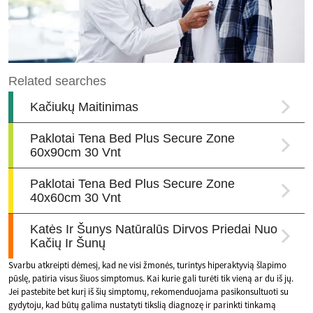
Svarbu atkreipti dėmesį, kad ne visi žmonės, turintys hiperaktyvią šlapimo
pūslę, patiria visus šiuos simptomus. Kai kurie gali turėti tik vieną ar du iš jų.
Jei pastebite bet kurį iš šių simptomų, rekomenduojama pasikonsultuoti su
gydytoju, kad būtų galima nustatyti tikslią diagnozę ir parinkti tinkamą