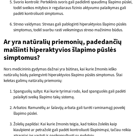
Svorio kontrolė: Perteklinis svoris gali padidinti spaudimą šlapimo pūslei,
todėl sveikos mitybos ir reguliaraus fizinio aktyvumo palaikymas gali
padėti kontroliuoti simptomus.
Streso valdymas: Stresas gali pabloginti hiperaktyvios šlapimo pūslės
simptomus, todėl svarbu rasti veiksmingus streso mažinimo būdus.
Ar yra natūralių priemonių, padedančių
malšinti hiperaktyvios šlapimo pūslės
simptomus?
Nors medicininis gydymas dažnai yra būtinas, kai kurie žmonės ieško
natūralių būdų palengvinti hiperaktyvios šlapimo pūslės simptomus. Štai
keletas galimų natūralių priemonių:
Spanguolių sultys: Kai kurie tyrimai rodo, kad spanguolės gali padėti
palaikyti sveiką šlapimo takų sistemą.
Arbatos: Ramunėlių ar šalavijų arbata gali turėti raminamąjį poveikį
šlapimo pūslei.
Žolelių papildai: Kai kurie žmonės teigia, kad tokios žolelės kaip
kiaulpienė ar petražolė gali padėti kontroliuoti šlapinimąsi, tačiau reikia
atsargiai jas vartoti ir pasikonsultuoti su gydytoju.