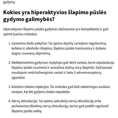
gydymą.
Kokios yra hiperaktyvios šlapimo pūslės
gydymo galimybės?
Hiperaktyvios šlapimo pūslės gydymas dažniausiai yra kompleksinis ir gali
apimti įvairius metodus:
Gyvenimo būdo pokyčiai: Tai apima skysčių vartojimo reguliavimą,
kofeino ir alkoholio ribojimą, šlapimo pūslės treniravimą ir dubens
dugno raumenų stiprinimą.
Medikamentinis gydymas: Gydytojai gali skirti vaistus, kurie atpalaiduoja
šlapimo pūslės raumenis ir sumažina dažną norą šlapintis. Dažniausiai
naudojami anticholinerginiai vaistai ir beta-3 adrenoreceptorių
agonistai.
Botulino toksino injekcijos: Šis metodas gali būti veiksmingas sunkiais
atvejais, kai kiti gydymo būdai nepadeda.
Nervų stimuliacija: Tai apima sakralinių nervų stimuliaciją arba
perkutaninę tibialinių nervų stimuliaciją, kurios gali padėti reguliuoti
šlapimo pūslės veiklą.