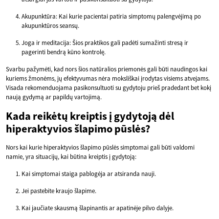
Akupunktūra: Kai kurie pacientai patiria simptomų palengvėjimą po
akupunktūros seansų.
Joga ir meditacija: Šios praktikos gali padėti sumažinti stresą ir
pagerinti bendrą kūno kontrolę.
Svarbu pažymėti, kad nors šios natūralios priemonės gali būti naudingos kai
kuriems žmonėms, jų efektyvumas nėra moksliškai įrodytas visiems atvejams.
Visada rekomenduojama pasikonsultuoti su gydytoju prieš pradedant bet kokį
naują gydymą ar papildų vartojimą.
Kada reikėtų kreiptis į gydytoją dėl
hiperaktyvios šlapimo pūslės?
Nors kai kurie hiperaktyvios šlapimo pūslės simptomai gali būti valdomi
namie, yra situacijų, kai būtina kreiptis į gydytoją:
Kai simptomai staiga pablogėja ar atsiranda nauji.
Jei pastebite kraujo šlapime.
Kai jaučiate skausmą šlapinantis ar apatinėje pilvo dalyje.