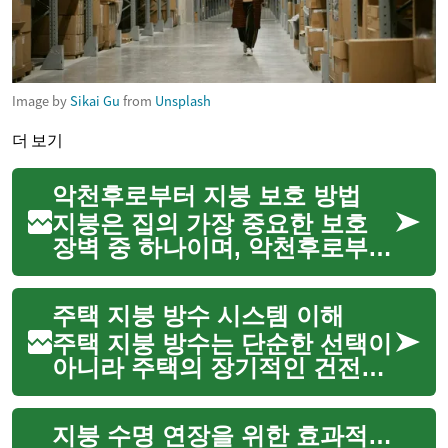
Image by
Sikai Gu
from
Unsplash
더 보기
악천후로부터 지붕 보호 방법
지붕은 집의 가장 중요한 보호
장벽 중 하나이며, 악천후로부터
내부를 안전하게 지키는 핵심적
인 역할을 합니다. 비, 눈, 강풍,
주택 지붕 방수 시스템 이해
그리고 자외선은 시간이 지남에
따라 지붕에 심각한 손상을 줄
주택 지붕 방수는 단순한 선택이
수 있으며, 이는 누...
아니라 주택의 장기적인 건전성
과 거주자의 편안함을 위해 필수
적인 요소입니다. 외부 환경으로
지붕 수명 연장을 위한 효과적인 방법
부터 주택 내부를 보호하는 최전