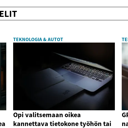
ELIT
TEKNOLOGIA & AUTOT
TE
Opi valitsemaan oikea
GP
ea
kannettava tietokone työhön tai
n