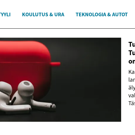
YYLI
KOULUTUS & URA
TEKNOLOGIA & AUTOT
Tu
T
om
Ka
la
äl
va
Tä