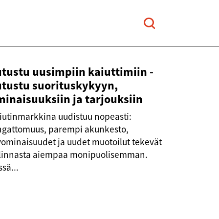
tustu uusimpiin kaiuttimiin -
utustu suorituskykyyn,
inaisuuksiin ja tarjouksiin
iutinmarkkina uudistuu nopeasti:
ngattomuus, parempi akunkesto,
yominaisuudet ja uudet muotoilut tekevät
linnasta aiempaa monipuolisemman.
ssä...