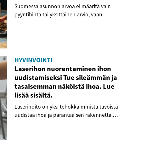
Suomessa asunnon arvoa ei määritä vain
pyyntihinta tai yksittäinen arvio, vaan
kokonaisuus, johon...
HYVINVOINTI
Laserihon nuorentaminen ihon
uudistamiseksi Tue sileämmän ja
tasaisemman näköistä ihoa. Lue
lisää sisältä.
Laserihoito on yksi tehokkaimmista tavoista
uudistaa ihoa ja parantaa sen rakennetta.
Teknologia...