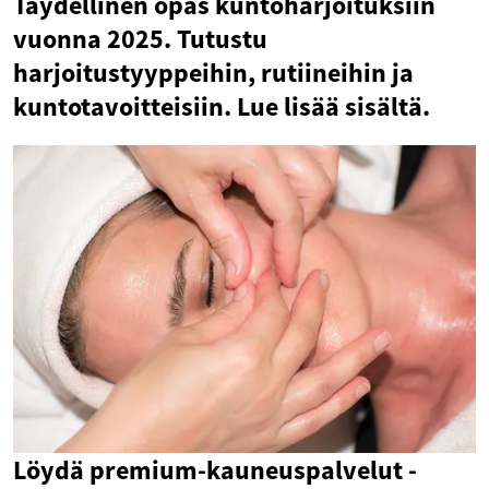
Täydellinen opas kuntoharjoituksiin
vuonna 2025. Tutustu
harjoitustyyppeihin, rutiineihin ja
kuntotavoitteisiin. Lue lisää sisältä.
Löydä premium-kauneuspalvelut -