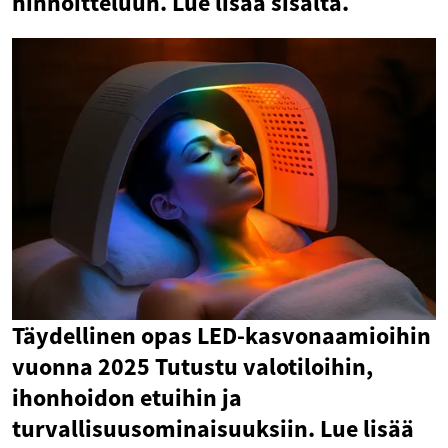
hinnoitteluun. Lue lisää sisältä.
Täydellinen opas LED-kasvonaamioihin
vuonna 2025 Tutustu valotiloihin,
ihonhoidon etuihin ja
turvallisuusominaisuuksiin. Lue lisää