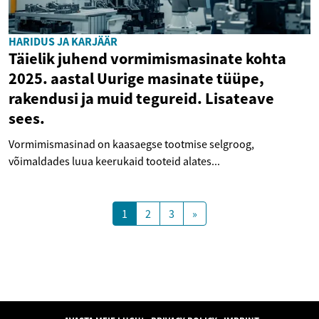
HARIDUS JA KARJÄÄR
Täielik juhend vormimismasinate kohta
2025. aastal Uurige masinate tüüpe,
rakendusi ja muid tegureid. Lisateave
sees.
Vormimismasinad on kaasaegse tootmise selgroog,
võimaldades luua keerukaid tooteid alates...
1
2
3
»