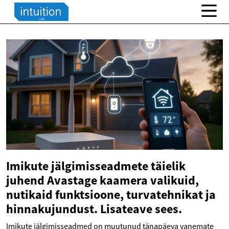
Imikute jälgimisseadmete täielik
juhend Avastage kaamera valikuid,
nutikaid funktsioone, turvatehnikat ja
hinnakujundust. Lisateave sees.
Imikute jälgimisseadmed on muutunud tänapäeva vanemate