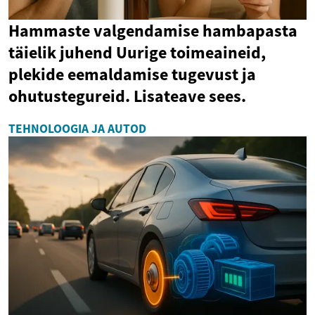
Hammaste valgendamise hambapasta
täielik juhend Uurige toimeaineid,
plekide eemaldamise tugevust ja
ohutustegureid. Lisateave sees.
TEHNOLOOGIA JA AUTOD