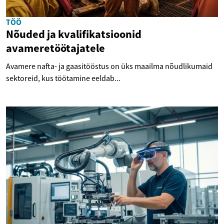
TÖÖ
Nõuded ja kvalifikatsioonid
avameretöötajatele
Avamere nafta- ja gaasitööstus on üks maailma nõudlikumaid
sektoreid, kus töötamine eeldab...