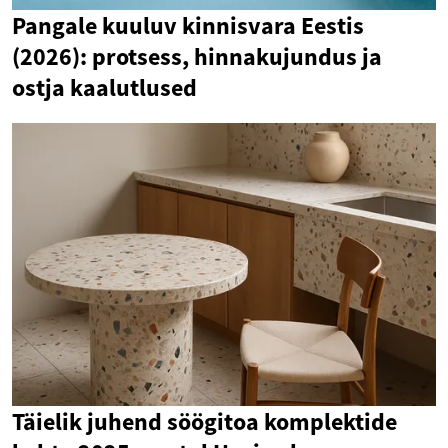
Pangale kuuluv kinnisvara Eestis
(2026): protsess, hinnakujundus ja
ostja kaalutlused
Täielik juhend söögitoa komplektide