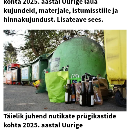
kohta 2025. aastal Uurige laua
kujundeid, materjale, istumisstiile ja
hinnakujundust. Lisateave sees.
Täielik juhend nutikate prügikastide
kohta 2025. aastal Uurige