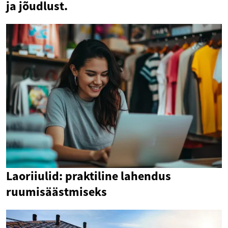
ja jõudlust.
Laoriiulid: praktiline lahendus
ruumisäästmiseks