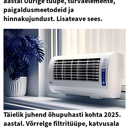
aastal Uurige tüüpe, turvaelemente,
paigaldusmeetodeid ja
hinnakujundust. Lisateave sees.
Täielik juhend õhupuhasti kohta 2025.
aastal. Võrrelge filtritüüpe, katvusala