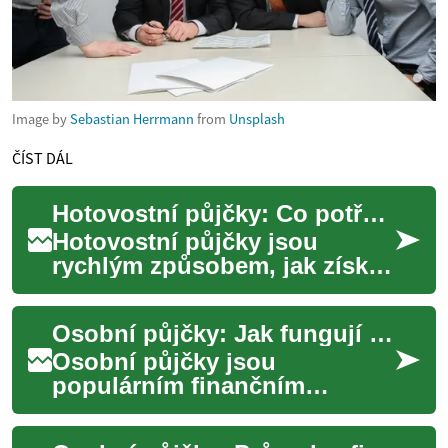
Image by
Sebastian Herrmann
from
Unsplash
ČÍST DÁL
Hotovostní půjčky: Co potřebujete vědět
Hotovostní půjčky jsou
rychlým způsobem, jak získat
finanční prostředky v
situacích, kdy je potřebujete
Osobní půjčky: Jak fungují a co byste měli vědět před jejich sjednáním
okamžitě. Ať ...
Osobní půjčky jsou
populárním finančním
nástrojem, který může
pomoci překlenout náročné