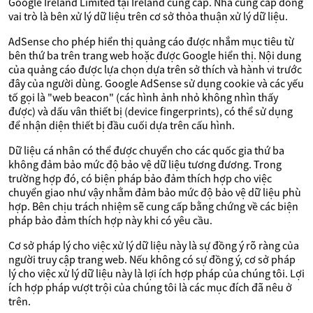
Google Ireland Limited tại Ireland cung cấp. Nhà cung cấp đóng
vai trò là bên xử lý dữ liệu trên cơ sở thỏa thuận xử lý dữ liệu.
AdSense cho phép hiển thị quảng cáo được nhắm mục tiêu từ
bên thứ ba trên trang web hoặc được Google hiển thị. Nội dung
của quảng cáo được lựa chọn dựa trên sở thích và hành vi trước
đây của người dùng. Google AdSense sử dụng cookie và các yếu
tố gọi là "web beacon" (các hình ảnh nhỏ không nhìn thấy
được) và dấu vân thiết bị (device fingerprints), có thể sử dụng
để nhận diện thiết bị đầu cuối dựa trên cấu hình.
Dữ liệu cá nhân có thể được chuyển cho các quốc gia thứ ba
không đảm bảo mức độ bảo vệ dữ liệu tương đương. Trong
trường hợp đó, có biện pháp bảo đảm thích hợp cho việc
chuyển giao như vậy nhằm đảm bảo mức độ bảo vệ dữ liệu phù
hợp. Bên chịu trách nhiệm sẽ cung cấp bằng chứng về các biện
pháp bảo đảm thích hợp này khi có yêu cầu.
Cơ sở pháp lý cho việc xử lý dữ liệu này là sự đồng ý rõ ràng của
người truy cập trang web. Nếu không có sự đồng ý, cơ sở pháp
lý cho việc xử lý dữ liệu này là lợi ích hợp pháp của chúng tôi. Lợi
ích hợp pháp vượt trội của chúng tôi là các mục đích đã nêu ở
trên.