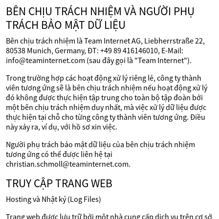
BÊN CHỊU TRÁCH NHIỆM VÀ NGƯỜI PHỤ
TRÁCH BẢO MẬT DỮ LIỆU
Bên chịu trách nhiệm là Team Internet AG, Liebherrstraße 22,
80538 Munich, Germany, ĐT: +49 89 416146010, E-Mail:
info@teaminternet.com (sau đây gọi là "Team Internet").
Trong trường hợp các hoạt động xử lý riêng lẻ, công ty thành
viên tương ứng sẽ là bên chịu trách nhiệm nếu hoạt động xử lý
đó không được thực hiện tập trung cho toàn bộ tập đoàn bởi
một bên chịu trách nhiệm duy nhất, mà việc xử lý dữ liệu được
thực hiện tại chỗ cho từng công ty thành viên tương ứng. Điều
này xảy ra, ví dụ, với hồ sơ xin việc.
Người phụ trách bảo mật dữ liệu của bên chịu trách nhiệm
tương ứng có thể được liên hệ tại
christian.schmoll@teaminternet.com.
TRUY CẬP TRANG WEB
Hosting và Nhật ký (Log Files)
Trang web được lưu trữ bởi một nhà cung cấp dịch vụ trên cơ sở