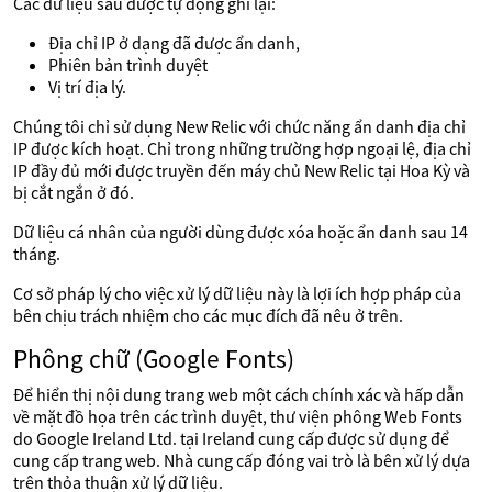
Các dữ liệu sau được tự động ghi lại:
Địa chỉ IP ở dạng đã được ẩn danh,
Phiên bản trình duyệt
Vị trí địa lý.
Chúng tôi chỉ sử dụng New Relic với chức năng ẩn danh địa chỉ
IP được kích hoạt. Chỉ trong những trường hợp ngoại lệ, địa chỉ
IP đầy đủ mới được truyền đến máy chủ New Relic tại Hoa Kỳ và
bị cắt ngắn ở đó.
Dữ liệu cá nhân của người dùng được xóa hoặc ẩn danh sau 14
tháng.
Cơ sở pháp lý cho việc xử lý dữ liệu này là lợi ích hợp pháp của
bên chịu trách nhiệm cho các mục đích đã nêu ở trên.
Phông chữ (Google Fonts)
Để hiển thị nội dung trang web một cách chính xác và hấp dẫn
về mặt đồ họa trên các trình duyệt, thư viện phông Web Fonts
do Google Ireland Ltd. tại Ireland cung cấp được sử dụng để
cung cấp trang web. Nhà cung cấp đóng vai trò là bên xử lý dựa
trên thỏa thuận xử lý dữ liệu.