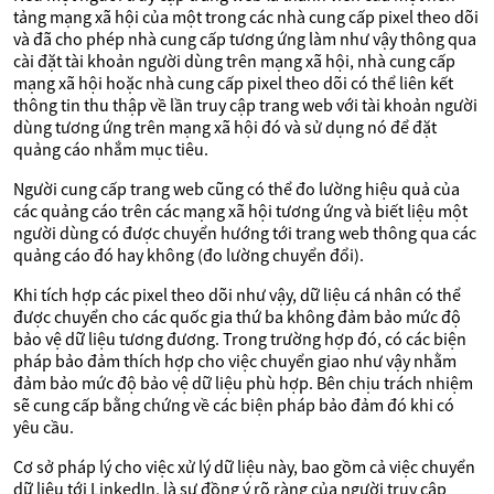
tảng mạng xã hội của một trong các nhà cung cấp pixel theo dõi
và đã cho phép nhà cung cấp tương ứng làm như vậy thông qua
cài đặt tài khoản người dùng trên mạng xã hội, nhà cung cấp
mạng xã hội hoặc nhà cung cấp pixel theo dõi có thể liên kết
thông tin thu thập về lần truy cập trang web với tài khoản người
dùng tương ứng trên mạng xã hội đó và sử dụng nó để đặt
quảng cáo nhắm mục tiêu.
Người cung cấp trang web cũng có thể đo lường hiệu quả của
các quảng cáo trên các mạng xã hội tương ứng và biết liệu một
người dùng có được chuyển hướng tới trang web thông qua các
quảng cáo đó hay không (đo lường chuyển đổi).
Khi tích hợp các pixel theo dõi như vậy, dữ liệu cá nhân có thể
được chuyển cho các quốc gia thứ ba không đảm bảo mức độ
bảo vệ dữ liệu tương đương. Trong trường hợp đó, có các biện
pháp bảo đảm thích hợp cho việc chuyển giao như vậy nhằm
đảm bảo mức độ bảo vệ dữ liệu phù hợp. Bên chịu trách nhiệm
sẽ cung cấp bằng chứng về các biện pháp bảo đảm đó khi có
yêu cầu.
Cơ sở pháp lý cho việc xử lý dữ liệu này, bao gồm cả việc chuyển
dữ liệu tới LinkedIn, là sự đồng ý rõ ràng của người truy cập