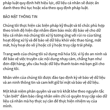
pháp luật quy định hết hiệu lực, dữ liệu cá nhân sẽ được ẩn
danh theo thủ tục hoặc xóa theo quy định pháp luật.
BẢO MẬT THÔNG TIN
Chúng tôi thực hiện các biện pháp kỹ thuật và tổ chức phù hợp
theo trình độ hiện đại nhằm đảm bảo mức độ bảo vệ cho dữ
liệu cá nhân mà chúng tôi xử lý tương ứng với rủi ro của từng
hoạt động xử lý và để bảo vệ dữ liệu khỏi việc thao túng, mất
mát, hủy hoại do vô ý hoặc cố ý hoặc truy cập trái phép.
Trang web của chúng tôi sử dụng mã hóa SSL vì lý do an ninh và
để bảo vệ việc truyền các nội dung nhạy cảm, chẳng hạn như
đơn đặt hàng, yêu cầu hoặc dữ liệu thanh toán mà bạn gửi cho
chúng tôi.
Nhân viên của chúng tôi được đào tạo định kỳ về bảo vệ dữ liệu
và an ninh thông tin và cam kết giữ bí mật và bảo vệ dữ liệu.
Một khái niệm phân quyền và vai trò khắt khe theo nguyên tắc
"cần biết" đảm bảo rằng nhân viên chỉ có quyền truy cập vào dữ
liệu cá nhân mà họ thực sự cần để thực hiện nhiệm vụ của
mình.