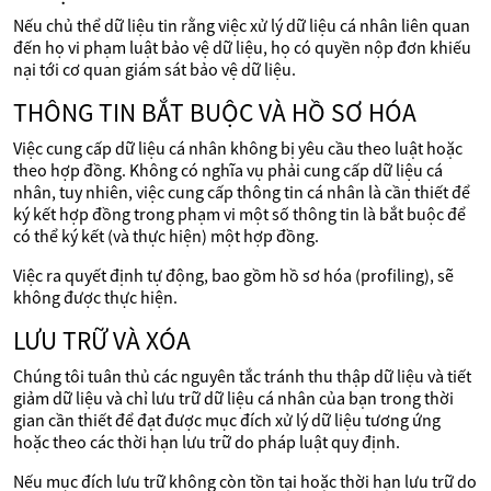
Nếu chủ thể dữ liệu tin rằng việc xử lý dữ liệu cá nhân liên quan
đến họ vi phạm luật bảo vệ dữ liệu, họ có quyền nộp đơn khiếu
nại tới cơ quan giám sát bảo vệ dữ liệu.
THÔNG TIN BẮT BUỘC VÀ HỒ SƠ HÓA
Việc cung cấp dữ liệu cá nhân không bị yêu cầu theo luật hoặc
theo hợp đồng. Không có nghĩa vụ phải cung cấp dữ liệu cá
nhân, tuy nhiên, việc cung cấp thông tin cá nhân là cần thiết để
ký kết hợp đồng trong phạm vi một số thông tin là bắt buộc để
có thể ký kết (và thực hiện) một hợp đồng.
Việc ra quyết định tự động, bao gồm hồ sơ hóa (profiling), sẽ
không được thực hiện.
LƯU TRỮ VÀ XÓA
Chúng tôi tuân thủ các nguyên tắc tránh thu thập dữ liệu và tiết
giảm dữ liệu và chỉ lưu trữ dữ liệu cá nhân của bạn trong thời
gian cần thiết để đạt được mục đích xử lý dữ liệu tương ứng
hoặc theo các thời hạn lưu trữ do pháp luật quy định.
Nếu mục đích lưu trữ không còn tồn tại hoặc thời hạn lưu trữ do