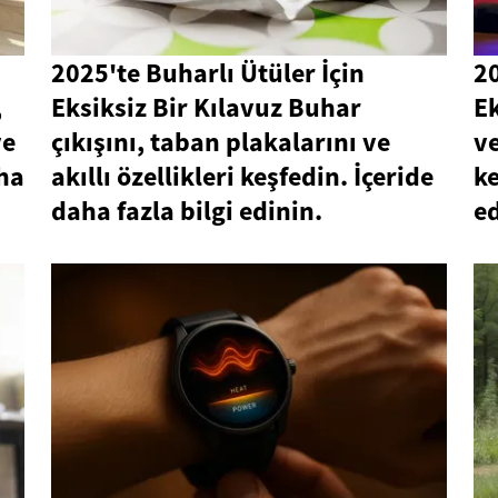
2025'te Buharlı Ütüler İçin
20
,
Eksiksiz Bir Kılavuz Buhar
Ek
ve
çıkışını, taban plakalarını ve
ve
aha
akıllı özellikleri keşfedin. İçeride
ke
daha fazla bilgi edinin.
ed