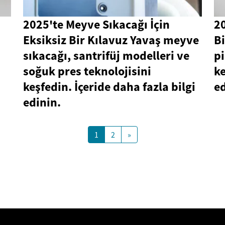
2025'te Meyve Sıkacağı İçin
20
Eksiksiz Bir Kılavuz Yavaş meyve
Bi
sıkacağı, santrifüj modelleri ve
pi
soğuk pres teknolojisini
ke
keşfedin. İçeride daha fazla bilgi
ed
edinin.
1
2
»