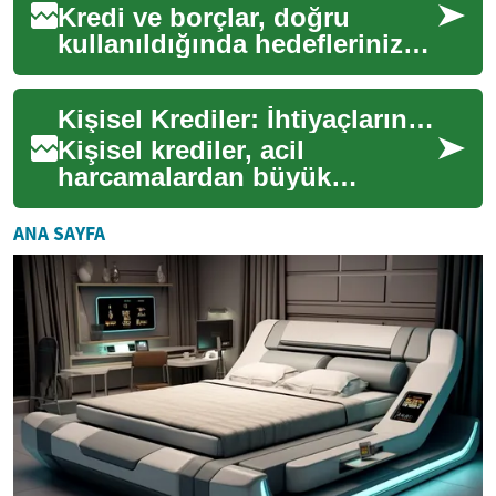
Kredi ve borçlar, doğru
kullanıldığında hedeflerinize
ulaşmanızda güçlü bir araç
olabilir. Bu makalede kredi
Kişisel Krediler: İhtiyaçlarınıza Uygun Finansman Çözümleri
başvurus...
Kişisel krediler, acil
harcamalardan büyük
projelere kadar geniş bir
yelpazede finansman sağlar.
ANA SAYFA
Faiz oranları, vade ...