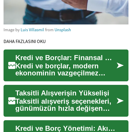
Image by
Luis Villasmil
from
Unsplash
DAHA FAZLASINI OKU
Kredi ve Borçlar: Finansal Geleceğinizi Şekillendirmek
Kredi ve borçlar, modern
ekonominin vazgeçilmez
unsurlarıdır. Bireysel
tüketicilerden büyük
Taksitli Alışverişin Yükselişi
şirketlere kadar herkes, ...
Taksitli alışveriş seçenekleri,
günümüzün hızla değişen
dijital ticaret ortamında
tüketicilerin satın alma
Kredi ve Borç Yönetimi: Akıllı Stratejilerle Finansal Özgürlük
alışkanlık...