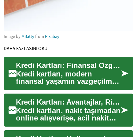
Image by
MBatty
from
Pixabay
DAHA FAZLASINI OKU
Kredi Kartları: Finansal Özgürlüğünüzün Anahtarı
Kredi kartları, modern
finansal yaşamın vazgeçilmez
araçlarından biri haline
gelmiştir. Nakit taşıma
Kredi Kartları: Avantajlar, Riskler ve Akıllı Seçimler
zorunluluğunu or...
Kredi kartları, nakit taşımadan
online alışverişe, acil nakit
ihtiyaçlarından puan ve mil
fırsatlarına kadar pek çok ...