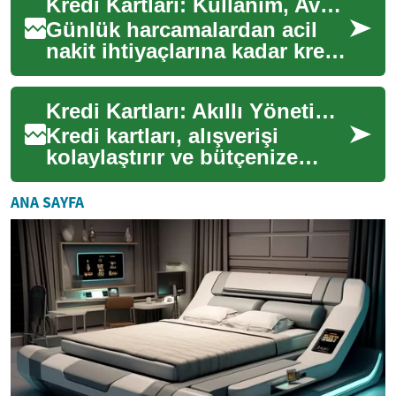
Kredi Kartları: Kullanım, Avantajlar ve Doğru Seçim Rehberi
Günlük harcamalardan acil
nakit ihtiyaçlarına kadar kredi
kartları hayatı kolaylaştırır. Bu
rehberde kredi kartının ç...
Kredi Kartları: Akıllı Yönetimle Finansal Özgürlük
Kredi kartları, alışverişi
kolaylaştırır ve bütçenize
esneklik kazandırır. Doğru
kullanımda puan, mil ve nakit
ANA SAYFA
iade g...