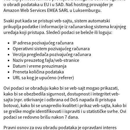
o obradi podataka u EU i u SAD. Naš hosting provajder je
Amazon Web Services EMEA SARL u Luksemburgu.
Svaki put kada se pristupi veb-sajtu, sistem automatski
prikuplja podatke i informacije iz računarskog sistema krajnjeg
uređaja koji pristupa. Sledeći podaci se beleže ili loguju:
IP adresa pozivajućeg računara
Operativni sistem pozivajućeg računara
Verzija pregledača pozivajućeg računara
Naziv preuzetog fajla/veb‑stranice
Datum i vreme preuzimanja
Preneta količina podataka
URL sa kog je upućeno (referer)
Ovi podaci se obrađuju kako bi se veb-sajt mogao prikazati,
kako bi se obezbedila sigurnost, dostupnost i integritet veb-
sajta (npr. otkrivanje i odbrana od DoS napada ili pristupa
botova), kako bi se unapredio kvalitet i prikaz veb-sajta, kako bi
se greške mogle identifikovati i ispraviti i u statističke svrhe. Ovi
podaci se redovno brišu nakon 7 dana.
Pravni osnov za ovu obradu podataka je opravdani interes