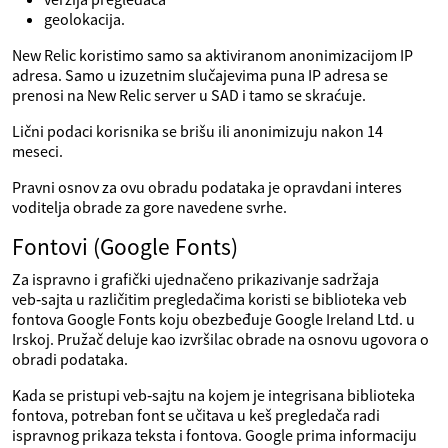
geolokacija.
New Relic koristimo samo sa aktiviranom anonimizacijom IP
adresa. Samo u izuzetnim slučajevima puna IP adresa se
prenosi na New Relic server u SAD i tamo se skraćuje.
Lični podaci korisnika se brišu ili anonimizuju nakon 14
meseci.
Pravni osnov za ovu obradu podataka je opravdani interes
voditelja obrade za gore navedene svrhe.
Fontovi (Google Fonts)
Za ispravno i grafički ujednačeno prikazivanje sadržaja
veb‑sajta u različitim pregledačima koristi se biblioteka veb
fontova Google Fonts koju obezbeđuje Google Ireland Ltd. u
Irskoj. Pružač deluje kao izvršilac obrade na osnovu ugovora o
obradi podataka.
Kada se pristupi veb‑sajtu na kojem je integrisana biblioteka
fontova, potreban font se učitava u keš pregledača radi
ispravnog prikaza teksta i fontova. Google prima informaciju