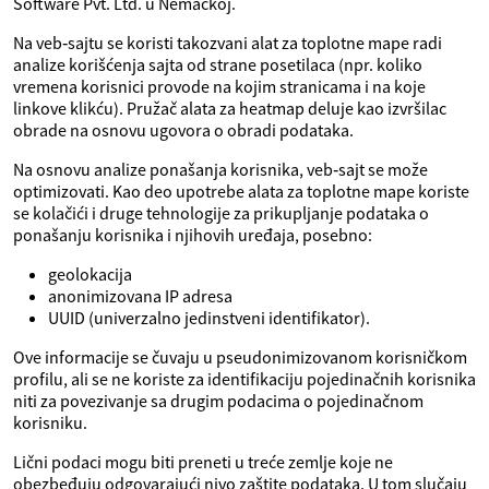
Software Pvt. Ltd. u Nemačkoj.
Na veb‑sajtu se koristi takozvani alat za toplotne mape radi
analize korišćenja sajta od strane posetilaca (npr. koliko
vremena korisnici provode na kojim stranicama i na koje
linkove klikću). Pružač alata za heatmap deluje kao izvršilac
obrade na osnovu ugovora o obradi podataka.
Na osnovu analize ponašanja korisnika, veb‑sajt se može
optimizovati. Kao deo upotrebe alata za toplotne mape koriste
se kolačići i druge tehnologije za prikupljanje podataka o
ponašanju korisnika i njihovih uređaja, posebno:
geolokacija
anonimizovana IP adresa
UUID (univerzalno jedinstveni identifikator).
Ove informacije se čuvaju u pseudonimizovanom korisničkom
profilu, ali se ne koriste za identifikaciju pojedinačnih korisnika
niti za povezivanje sa drugim podacima o pojedinačnom
korisniku.
Lični podaci mogu biti preneti u treće zemlje koje ne
obezbeđuju odgovarajući nivo zaštite podataka. U tom slučaju