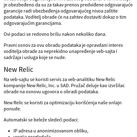
je obezbeđeno da su za takav prenos predviđene odgovarajuće
garancije radi obezbeđenja odgovarajućeg nivoa zaštite
podataka. Voditelj obrade će na zahtev dostaviti dokaz o tim
odgovarajućim garancijama.
Ovi podaci se redovno brišu nakon nekoliko dana.
Pravni osnov za ovu obradu podataka je opravdani interes
voditelja obrade za neprekidno unapređenje veb‑sajta i
sadržaja i usluga koje se nude.
New Relic
Na veb‑sajtu se koristi servis za veb‑analitiku New Relic
kompanije New Relic, Inc. u SAD. Pružač deluje kao izvršilac
obrade na osnovu ugovora o obradi podataka.
New Relic se koristi za optimizaciju korišćenja naše onlajn
ponude.
Automatski se beleže sledeći podaci:
IP adresa u anonimizovanom obliku,
verzija pregledača