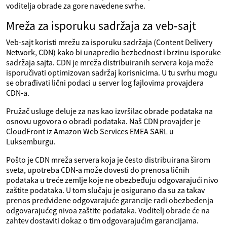
voditelja obrade za gore navedene svrhe.
Mreža za isporuku sadržaja za veb‑sajt
Veb-sajt koristi mrežu za isporuku sadržaja (Content Delivery
Network, CDN) kako bi unapredio bezbednost i brzinu isporuke
sadržaja sajta. CDN je mreža distribuiranih servera koja može
isporučivati optimizovan sadržaj korisnicima. U tu svrhu mogu
se obrađivati lični podaci u server log fajlovima provajdera
CDN‑a.
Pružač usluge deluje za nas kao izvršilac obrade podataka na
osnovu ugovora o obradi podataka. Naš CDN provajder je
CloudFront iz Amazon Web Services EMEA SARL u
Luksemburgu.
Pošto je CDN mreža servera koja je često distribuirana širom
sveta, upotreba CDN‑a može dovesti do prenosa ličnih
podataka u treće zemlje koje ne obezbeđuju odgovarajući nivo
zaštite podataka. U tom slučaju je osigurano da su za takav
prenos predviđene odgovarajuće garancije radi obezbeđenja
odgovarajućeg nivoa zaštite podataka. Voditelj obrade će na
zahtev dostaviti dokaz o tim odgovarajućim garancijama.