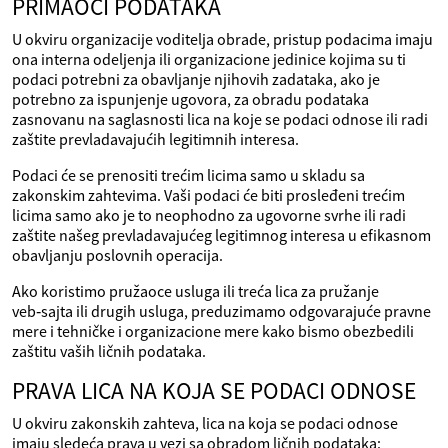
PRIMAOCI PODATAKA
U okviru organizacije voditelja obrade, pristup podacima imaju
ona interna odeljenja ili organizacione jedinice kojima su ti
podaci potrebni za obavljanje njihovih zadataka, ako je
potrebno za ispunjenje ugovora, za obradu podataka
zasnovanu na saglasnosti lica na koje se podaci odnose ili radi
zaštite prevladavajućih legitimnih interesa.
Podaci će se prenositi trećim licima samo u skladu sa
zakonskim zahtevima. Vaši podaci će biti prosleđeni trećim
licima samo ako je to neophodno za ugovorne svrhe ili radi
zaštite našeg prevladavajućeg legitimnog interesa u efikasnom
obavljanju poslovnih operacija.
Ako koristimo pružaoce usluga ili treća lica za pružanje
veb‑sajta ili drugih usluga, preduzimamo odgovarajuće pravne
mere i tehničke i organizacione mere kako bismo obezbedili
zaštitu vaših ličnih podataka.
PRAVA LICA NA KOJA SE PODACI ODNOSE
U okviru zakonskih zahteva, lica na koja se podaci odnose
imaju sledeća prava u vezi sa obradom ličnih podataka: