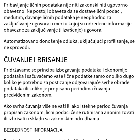
Pribavljanje ličnih podataka nije niti zakonski niti ugovorno
obavezno. Ne postoji obaveza da se dostave lični podaci,
međutim, davanje ličnih podataka je neophodno za
zaključivanje ugovora u meri u kojoj su određene informacije
obavezne za zaključivanje (i izvršenje) ugovora.
Automatizovano donošenje odluka, uključujući profilisanje, se
ne sprovodi.
ČUVANJE I BRISANJE
Pridržavamo se principa izbegavanja podataka i ekonomije
podataka i sačuvaćemo vaše lične podatke samo onoliko dugo
koliko je potrebno za postizanje odgovarajuće svrhe obrade
podataka ili koliko je propisano periodima čuvanja
predviđenim zakonom.
Ako svrha čuvanja više ne važi ili ako istekne period čuvanja
propisan zakonom, lični podaci će se rutinirana anonimizovati
ili izbrisati u skladu sa zakonskim odredbama.
BEZBEDNOST INFORMACIJA