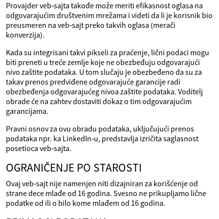
Provajder veb‑sajta takođe može meriti efikasnost oglasa na
odgovarajućim društvenim mrežama i videti da li je korisnik bio
preusmeren na veb‑sajt preko takvih oglasa (merači
konverzija).
Kada su integrisani takvi pikseli za praćenje, lični podaci mogu
biti preneti u treće zemlje koje ne obezbeđuju odgovarajući
nivo zaštite podataka. U tom slučaju je obezbeđeno da su za
takav prenos predviđene odgovarajuće garancije radi
obezbeđenja odgovarajućeg nivoa zaštite podataka. Voditelj
obrade će na zahtev dostaviti dokaz o tim odgovarajućim
garancijama.
Pravni osnov za ovu obradu podataka, uključujući prenos
podataka npr. ka LinkedIn‑u, predstavlja izričita saglasnost
posetioca veb‑sajta.
OGRANIČENJE PO STAROSTI
Ovaj veb‑sajt nije namenjen niti dizajniran za korišćenje od
strane dece mlađe od 16 godina. Svesno ne prikupljamo lične
podatke od ili o bilo kome mlađem od 16 godina.