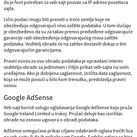
da je font potreban za veb‑sajt pozvan sa IP adrese posetioca
sajta.
Lični podaci mogu biti preneti u treće zemlje koje ne
obezbeđuju odgovarajući nivo zaštite podataka. U tom slučaju
je obezbeđeno da su za takav prenos predviđene odgovarajuće
garancije radi obezbeđenja odgovarajućeg nivoa zaštite
podataka. Voditelj obrade će na zahtev dostaviti dokaz o tim
odgovarajućim garancijama.
Pravni osnov za ovu obradu podataka je opravdani interes
voditelja obrade za jedinstven i čitljiv prikaz veb‑sajta na svim
uređajima. Ako je dobijena saglasnost, izričita data saglasnost,
koja se može povući u bilo kom trenutku, predstavlja pravni
osnov.
Google AdSense
Veb‑sajt koristi uslugu oglašavanja Google AdSense koju pruža
Google Ireland Limited u Irskoj. Pružač deluje kao izvršilac
obrade na osnovu ugovora o obradi podataka.
AdSense omogućava prikaz ciljano odabranih oglasa trećih lica
na veb‑sajtu ili da ih prikaže sam Google. Sadržaj oglasa se bira