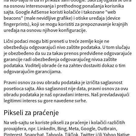
na osnovu interesovanja i prethodnog ponašanja korisnika
sajta. Google AdSense koristi kolačiće i takozvane "web
beacons" (male nevidljive grafike) i otiske uređaja (device
fingerprints), koji se mogu koristiti za prepoznavanje krajnjih
uređaja na osnovu njihove konfiguracije.
Lični podaci mogu biti preneti u treće zemlje koje ne
obezbeđuju odgovarajući nivo zaštite podataka. U tom slučaju
je obezbeđeno da su za takav prenos predviđene odgovarajuće
garancije radi obezbeđenja odgovarajućeg nivoa zaštite
podataka. Voditelj obrade će na zahtev dostaviti dokaz o tim
odgovarajućim garancijama.
Pravni osnov za ovu obradu podataka je izričita saglasnost
posetioca sajta. Ako saglasnost nije data, pravni osnov za ovu
obradu podataka je naš opravdani interes. Naš prevladavajući
legitimni interes su gore navedene svrhe.
Pikseli za praćenje
Na veb‑sajtu se koriste pikseli za praćenje i kolačići različitih
provajdera, npr. LinkedIn, Bing, Meta, Google, Outbrain,
Pinterest, Snapchat, Taboola, TikTok, Twitter i/ili Yahoo Native