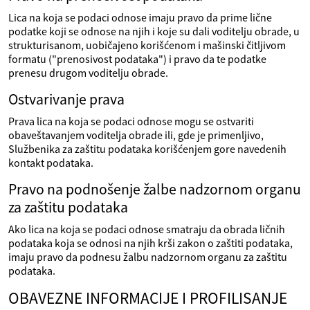
Lica na koja se podaci odnose imaju pravo da prime lične
podatke koji se odnose na njih i koje su dali voditelju obrade, u
strukturisanom, uobičajeno korišćenom i mašinski čitljivom
formatu ("prenosivost podataka") i pravo da te podatke
prenesu drugom voditelju obrade.
Ostvarivanje prava
Prava lica na koja se podaci odnose mogu se ostvariti
obaveštavanjem voditelja obrade ili, gde je primenljivo,
Službenika za zaštitu podataka korišćenjem gore navedenih
kontakt podataka.
Pravo na podnošenje žalbe nadzornom organu
za zaštitu podataka
Ako lica na koja se podaci odnose smatraju da obrada ličnih
podataka koja se odnosi na njih krši zakon o zaštiti podataka,
imaju pravo da podnesu žalbu nadzornom organu za zaštitu
podataka.
OBAVEZNE INFORMACIJE I PROFILISANJE