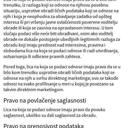
trenutku, iz razloga koji se odnose na njihovu posebnu
situaciju, usprotive obradi ličnih podataka koji se odnose na
njih i koja je neophodna za obavljanje zadatka od opšteg
interesa ili pri vršenju javne ovlašćenosti poverene voditelju
obrade ili koja se zasniva na opravdanom interesu. U tom
slučaju podaci više neće biti obrađivani, osim ako voditelj
obrade ne dokaže postojanje ubedljivih legitimnih razloga za
obradu koji imaju prednost nad interesima, pravima i
slobodama lica na koja se podaci odnose ili radi utvrđivanja,
ostvarivanja ili odbrane pravnih zahteva.
Pored toga, lica na koja se podaci odnose imaju pravo da se u
bilo kom trenutku usprotive obradi ličnih podataka koji se
odnose na njih u svrhu direktnog marketinga; ovo se takođe
odnosi na svako profilisanje u meri u kojoj je povezano sa
takvim direktnim marketingom.
Pravo na povlačenje saglasnosti
Lica na koja se podaci odnose imaju pravo da povuku
saglasnost, ukoliko su dali saglasnost za obradu.
Pravo na prenosivost podataka