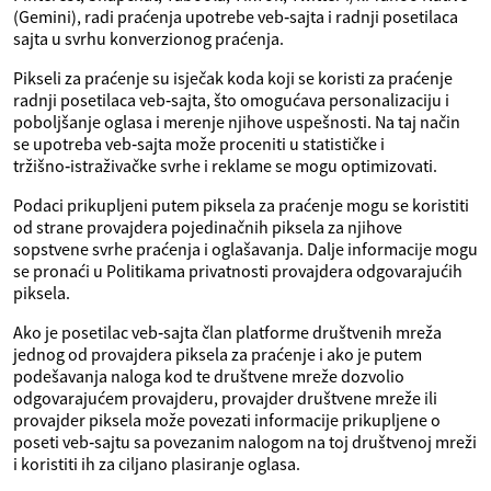
(Gemini), radi praćenja upotrebe veb‑sajta i radnji posetilaca
sajta u svrhu konverzionog praćenja.
Pikseli za praćenje su isječak koda koji se koristi za praćenje
radnji posetilaca veb‑sajta, što omogućava personalizaciju i
poboljšanje oglasa i merenje njihove uspešnosti. Na taj način
se upotreba veb‑sajta može proceniti u statističke i
tržišno‑istraživačke svrhe i reklame se mogu optimizovati.
Podaci prikupljeni putem piksela za praćenje mogu se koristiti
od strane provajdera pojedinačnih piksela za njihove
sopstvene svrhe praćenja i oglašavanja. Dalje informacije mogu
se pronaći u Politikama privatnosti provajdera odgovarajućih
piksela.
Ako je posetilac veb‑sajta član platforme društvenih mreža
jednog od provajdera piksela za praćenje i ako je putem
podešavanja naloga kod te društvene mreže dozvolio
odgovarajućem provajderu, provajder društvene mreže ili
provajder piksela može povezati informacije prikupljene o
poseti veb‑sajtu sa povezanim nalogom na toj društvenoj mreži
i koristiti ih za ciljano plasiranje oglasa.