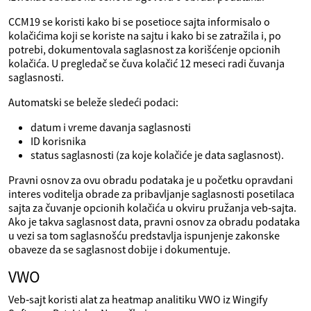
CCM19 se koristi kako bi se posetioce sajta informisalo o
kolačićima koji se koriste na sajtu i kako bi se zatražila i, po
potrebi, dokumentovala saglasnost za korišćenje opcionih
kolačića. U pregledač se čuva kolačić 12 meseci radi čuvanja
saglasnosti.
Automatski se beleže sledeći podaci:
datum i vreme davanja saglasnosti
ID korisnika
status saglasnosti (za koje kolačiće je data saglasnost).
Pravni osnov za ovu obradu podataka je u početku opravdani
interes voditelja obrade za pribavljanje saglasnosti posetilaca
sajta za čuvanje opcionih kolačića u okviru pružanja veb‑sajta.
Ako je takva saglasnost data, pravni osnov za obradu podataka
u vezi sa tom saglasnošću predstavlja ispunjenje zakonske
obaveze da se saglasnost dobije i dokumentuje.
VWO
Veb‑sajt koristi alat za heatmap analitiku VWO iz Wingify