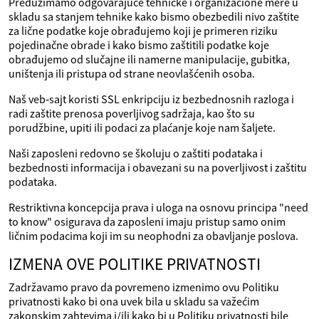
Preduzimamo odgovarajuće tehničke i organizacione mere u
skladu sa stanjem tehnike kako bismo obezbedili nivo zaštite
za lične podatke koje obrađujemo koji je primeren riziku
pojedinačne obrade i kako bismo zaštitili podatke koje
obrađujemo od slučajne ili namerne manipulacije, gubitka,
uništenja ili pristupa od strane neovlašćenih osoba.
Naš veb‑sajt koristi SSL enkripciju iz bezbednosnih razloga i
radi zaštite prenosa poverljivog sadržaja, kao što su
porudžbine, upiti ili podaci za plaćanje koje nam šaljete.
Naši zaposleni redovno se školuju o zaštiti podataka i
bezbednosti informacija i obavezani su na poverljivost i zaštitu
podataka.
Restriktivna koncepcija prava i uloga na osnovu principa "need
to know" osigurava da zaposleni imaju pristup samo onim
ličnim podacima koji im su neophodni za obavljanje poslova.
IZMENA OVE POLITIKE PRIVATNOSTI
Zadržavamo pravo da povremeno izmenimo ovu Politiku
privatnosti kako bi ona uvek bila u skladu sa važećim
zakonskim zahtevima i/ili kako bi u Politiku privatnosti bile