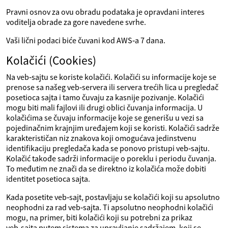
Pravni osnov za ovu obradu podataka je opravdani interes
voditelja obrade za gore navedene svrhe.
Vaši lični podaci biće čuvani kod AWS‑a 7 dana.
Kolačići (Cookies)
Na veb‑sajtu se koriste kolačići. Kolačići su informacije koje se
prenose sa našeg veb‑servera ili servera trećih lica u pregledač
posetioca sajta i tamo čuvaju za kasnije pozivanje. Kolačići
mogu biti mali fajlovi ili drugi oblici čuvanja informacija. U
kolačićima se čuvaju informacije koje se generišu u vezi sa
pojedinačnim krajnjim uređajem koji se koristi. Kolačići sadrže
karakterističan niz znakova koji omogućava jedinstvenu
identifikaciju pregledača kada se ponovo pristupi veb‑sajtu.
Kolačić takođe sadrži informacije o poreklu i periodu čuvanja.
To međutim ne znači da se direktno iz kolačića može dobiti
identitet posetioca sajta.
Kada posetite veb‑sajt, postavljaju se kolačići koji su apsolutno
neophodni za rad veb‑sajta. Ti apsolutno neophodni kolačići
mogu, na primer, biti kolačići koji su potrebni za prikaz
veb‑sajta putem sistema za upravljanje sadržajem, koji se