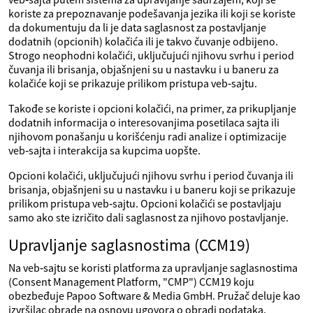
koriste za prepoznavanje podešavanja jezika ili koji se koriste
da dokumentuju da li je data saglasnost za postavljanje
dodatnih (opcionih) kolačića ili je takvo čuvanje odbijeno.
Strogo neophodni kolačići, uključujući njihovu svrhu i period
čuvanja ili brisanja, objašnjeni su u nastavku i u baneru za
kolačiće koji se prikazuje prilikom pristupa veb‑sajtu.
Takođe se koriste i opcioni kolačići, na primer, za prikupljanje
dodatnih informacija o interesovanjima posetilaca sajta ili
njihovom ponašanju u korišćenju radi analize i optimizacije
veb‑sajta i interakcija sa kupcima uopšte.
Opcioni kolačići, uključujući njihovu svrhu i period čuvanja ili
brisanja, objašnjeni su u nastavku i u baneru koji se prikazuje
prilikom pristupa veb‑sajtu. Opcioni kolačići se postavljaju
samo ako ste izričito dali saglasnost za njihovo postavljanje.
Upravljanje saglasnostima (CCM19)
Na veb‑sajtu se koristi platforma za upravljanje saglasnostima
(Consent Management Platform, "CMP") CCM19 koju
obezbeđuje Papoo Software & Media GmbH. Pružač deluje kao
izvršilac obrade na osnovu ugovora o obradi podataka.