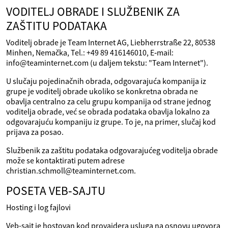
VODITELJ OBRADE I SLUŽBENIK ZA
ZAŠTITU PODATAKA
Voditelj obrade je Team Internet AG, Liebherrstraße 22, 80538
Minhen, Nemačka, Tel.: +49 89 416146010, E‑mail:
info@teaminternet.com (u daljem tekstu: "Team Internet").
U slučaju pojedinačnih obrada, odgovarajuća kompanija iz
grupe je voditelj obrade ukoliko se konkretna obrada ne
obavlja centralno za celu grupu kompanija od strane jednog
voditelja obrade, već se obrada podataka obavlja lokalno za
odgovarajuću kompaniju iz grupe. To je, na primer, slučaj kod
prijava za posao.
Službenik za zaštitu podataka odgovarajućeg voditelja obrade
može se kontaktirati putem adrese
christian.schmoll@teaminternet.com.
POSETA VEB‑SAJTU
Hosting i log fajlovi
Veb-sajt je hostovan kod provajdera usluga na osnovu ugovora