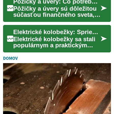
Pôžičky a úvery: Čo potrebujete vedieť
spôsob p...
Pôžičky a úvery sú dôležitou
súčasťou finančného sveta,
ktorá umožňuje jednotlivcom
a podnikom získať prístup k
Elektrické kolobežky: Sprievodca financovaním a možnosťami platby
potre...
Elektrické kolobežky sa stali
populárnym a praktickým
spôsobom dopravy v
mestách po celom svete. Ich
DOMOV
rastúca obľuba v...