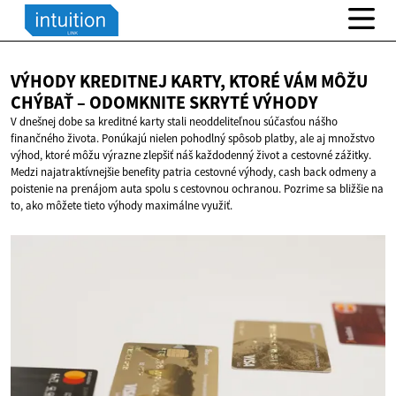
VÝHODY KREDITNEJ KARTY, KTORÉ VÁM MÔŽU
CHÝBAŤ – ODOMKNITE
SKRYTÉ VÝHODY
V dnešnej dobe sa kreditné karty stali neoddeliteľnou súčasťou nášho
finančného života. Ponúkajú nielen pohodlný spôsob platby, ale aj množstvo
výhod, ktoré môžu výrazne zlepšiť náš každodenný život a cestovné zážitky.
Medzi najatraktívnejšie benefity patria cestovné výhody, cash back odmeny a
poistenie na prenájom auta spolu s cestovnou ochranou. Pozrime sa bližšie na
to, ako môžete tieto výhody maximálne využiť.