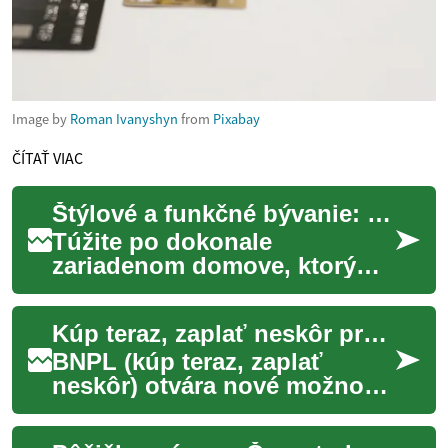
Image by
Roman Ivanyshyn
from
Pixabay
ČÍTAŤ VIAC
Štýlové a funkčné bývanie: Sprievodca výberom nábytku
Túžite po dokonale
zariadenom domove, ktorý
odráža váš osobný štýl a
spĺňa všetky vaše potreby?
Kúp teraz, zaplať neskôr pre e-biky: Výhody a riziká
Náš komplexný sprievo...
BNPL (kúp teraz, zaplať
neskôr) otvára nové možnosti
pri financovaní elektrických
bicyklov. Tento flexibilný