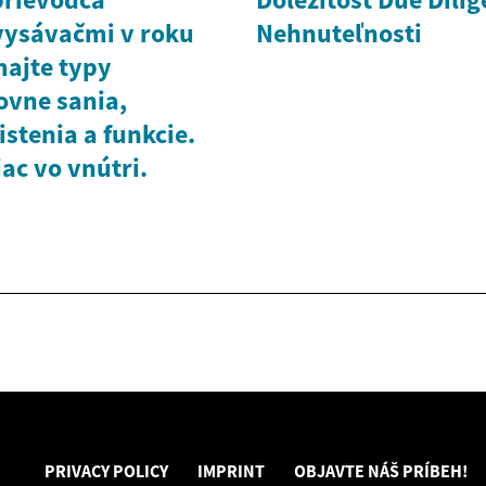
vysávačmi v roku
Nehnuteľnosti
ajte typy
ovne sania,
istenia a funkcie.
iac vo vnútri.
PRIVACY POLICY
IMPRINT
OBJAVTE NÁŠ PRÍBEH!