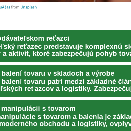
uÃ§as
from
Unsplash
odávateľskom reťazci
ľský reťazec predstavuje komplexnú si
 a aktivít, ktoré zabezpečujú pohyb tov
ž po k...
 balení tovaru v skladoch a výrobe
 balení tovaru patrí medzi základné člá
ľských reťazcov a logistiky. Zabezpeču
y ...
v manipulácii s tovarom
anipulácie s tovarom a balenia je zákl
 moderného obchodu a logistiky, ovply
ekt...