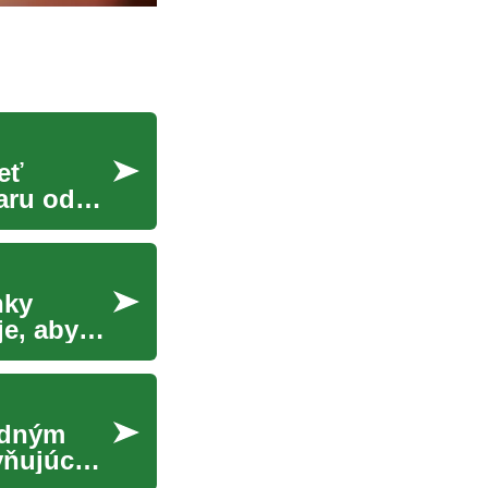
eť
aru od
nky
je, aby
adným
vňujúca