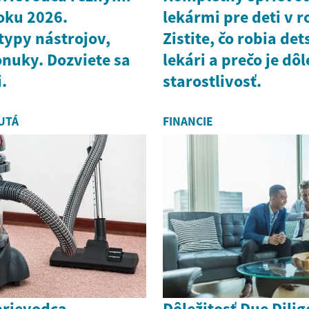
oku 2026.
lekármi pre deti v 
typy nástrojov,
Zistite, čo robia det
onuky. Dozviete sa
lekári a prečo je dô
.
starostlivosť.
UTÁ
FINANCIE
prievodca
Dôležitosť Due Dili