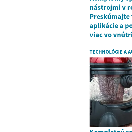
nástrojmi v r
Preskúmajte 
aplikácie a p
viac vo vnútri
TECHNOLÓGIE A A
Kompletný s