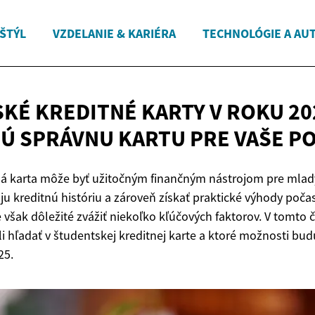
 ŠTÝL
VZDELANIE & KARIÉRA
TECHNOLÓGIE A AU
KÉ KREDITNÉ KARTY V ROKU 20
TÚ SPRÁVNU KARTU PRE
VAŠE P
á karta môže byť užitočným finančným nástrojom pre mladýc
u kreditnú históriu a zároveň získať praktické výhody počas
je však dôležité zvážiť niekoľko kľúčových faktorov. V tomto
ali hľadať v študentskej kreditnej karte a ktoré možnosti 
25.