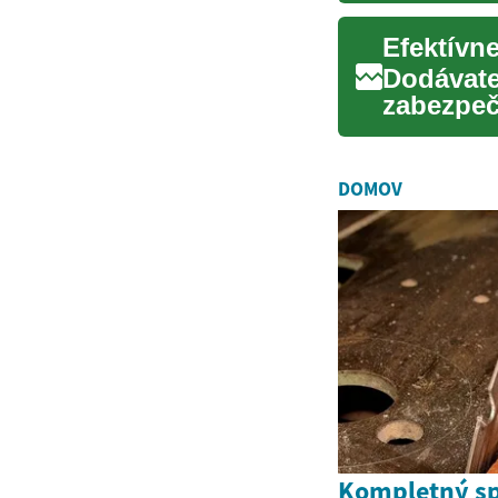
Efektívn
Dodávate
zabezpeč
konečném
DOMOV
Kompletný sp