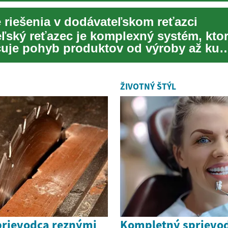
e riešenia v dodávateľskom reťazci
ľský reťazec je komplexný systém, kto
uje pohyb produktov od výroby až ku
u spotrebiteľovi....
ŽIVOTNÝ ŠTÝL
rievodca reznými
Kompletný sprievo