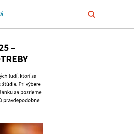
TÁ
25 –
OTREBY
h ľudí, ktorí sa
 štúdia. Pri výbere
 článku sa pozrieme
budú pravdepodobne