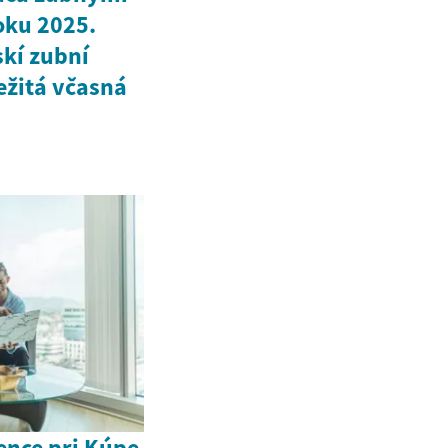
roku 2025.
skí zubní
ležitá včasná
gence pri Kúpe