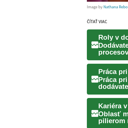
Image by
Nathana Rebo
ČÍTAŤ VIAC
Roly v d
Dodávate
procesov
surovín a
Práca pri
Práca pri
dodávate
sa výrobk
Kariéra 
Oblasť m
pilierom
každý asp