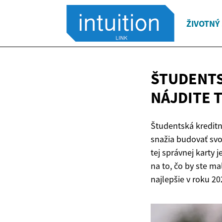
ŽIVOTNÝ
ŠTUDENTS
NÁJDITE 
Študentská kreditn
snažia budovať svoj
tej správnej karty 
na to, čo by ste m
najlepšie v roku 20