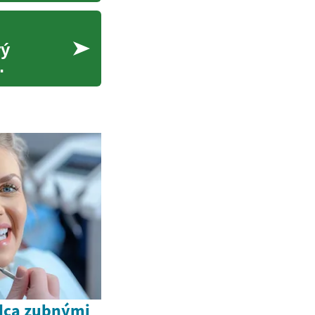
rý
dca zubnými