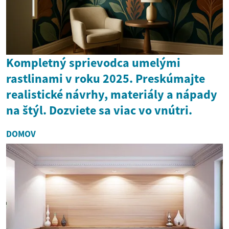
Kompletný sprievodca umelými
rastlinami v roku 2025. Preskúmajte
realistické návrhy, materiály a nápady
na štýl. Dozviete sa viac vo vnútri.
DOMOV