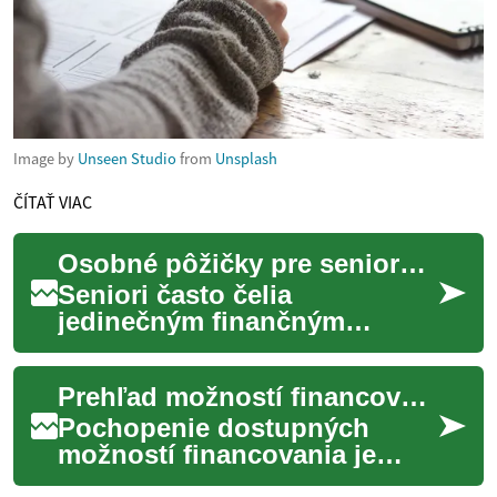
Image by
Unseen Studio
from
Unsplash
ČÍTAŤ VIAC
Osobné pôžičky pre seniorov: Finančná podpora v dôchodkovom veku
Seniori často čelia
jedinečným finančným
výzvam v dôchodkovom
veku. Či už ide o nečakané
Prehľad možností financovania s priaznivými sadzbami
výdavky na zdravotnú
starost...
Pochopenie dostupných
možností financovania je
kľúčové pre jednotlivcov aj