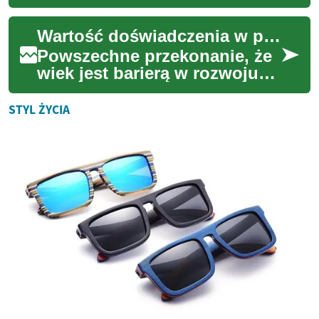
wszechstronnych i
poszukiwanych dziedzin
Wartość doświadczenia w pracy zawodowej
inżynierii. Obejmuje
projektow...
Powszechne przekonanie, że
wiek jest barierą w rozwoju
zawodowym, coraz częściej
ustępuje miejsca docenieniu
STYL ŻYCIA
bogactwa...