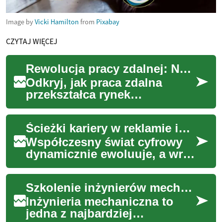
Image by
Vicki Hamilton
from
Pixabay
CZYTAJ WIĘCEJ
Rewolucja pracy zdalnej: Nowe perspektywy kariery
Odkryj, jak praca zdalna
przekształca rynek
zatrudnienia, oferując
innowacyjne możliwości
Ścieżki kariery w reklamie internetowej
rozwoju kariery. Poznaj klu...
Współczesny świat cyfrowy
dynamicznie ewoluuje, a wraz
z nim rośnie zapotrzebowanie
na specjalistów w dziedzinie
Szkolenie inżynierów mechaników: Klucz do rozwoju kariery w branży
mark...
Inżynieria mechaniczna to
jedna z najbardziej