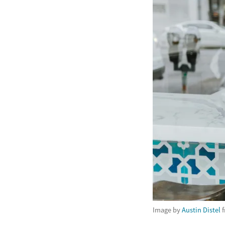
Image by
Austin Distel
f