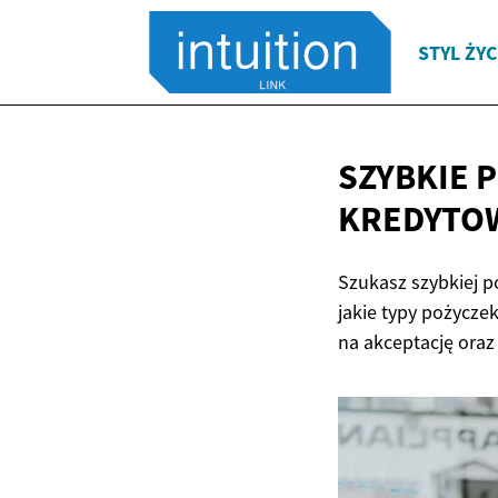
STYL ŻYC
SZYBKIE P
KREDYTO
Szukasz szybkiej p
jakie typy pożycze
na akceptację oraz