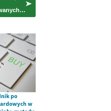
ewanych
nik po
ndardowych w