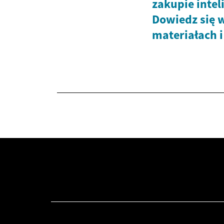
zakupie intel
Dowiedz się w
materiałach i