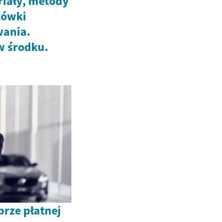
riały, metody
zówki
wania.
w środku.
brze płatnej