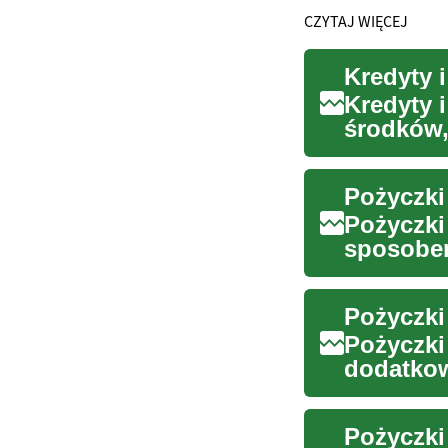
CZYTAJ WIĘCEJ
Kredyty 
Kredyty 
środków,
kosztów. 
Pożyczki 
Pożyczki
sposobe
finansow
Pożyczki
Pożyczki
dodatkow
tego, czy