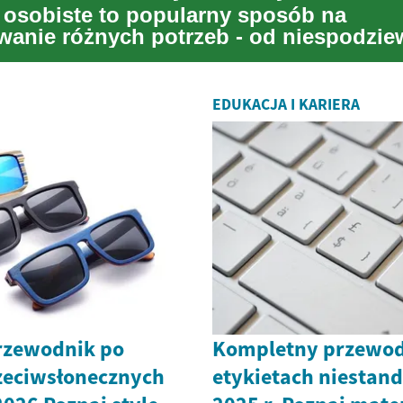
 osobiste to popularny sposób na
wanie różnych potrzeb - od niespodzi
 po większe inwe...
EDUKACJA I KARIERA
rzewodnik po
Kompletny przewod
zeciwsłonecznych
etykietach niesta