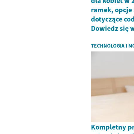
dla kobiet w 
ramek, opcje
dotyczące co
Dowiedz się w
TECHNOLOGIA I 
Kompletny p