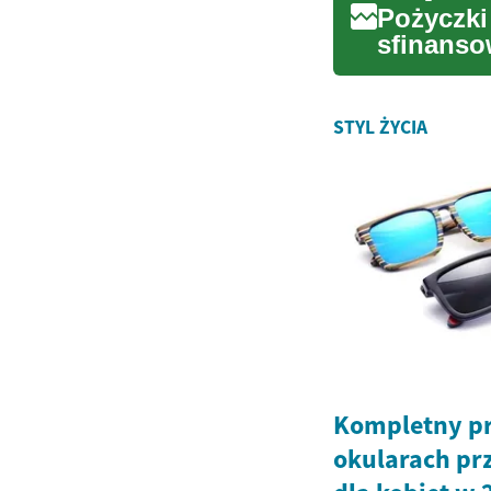
Pożyczki
sfinanso
wydatków
STYL ŻYCIA
Kompletny p
okularach pr