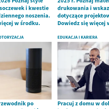
2026 Poznaj style
2025 r. Poznaj mate
 soczewek i kwestie
drukowania i wska
dziennego noszenia.
dotyczące projekto
ięcej w środku.
Dowiedz się więcej 
MOTORYZACJA
EDUKACJA I KARIERA
rzewodnik po
Pracuj z domu w do