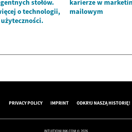
igentnych stołów.
karierze w marketin
ięcej o technologii,
mailowym
 użyteczności.
PRIVACY POLICY
IMPRINT
ODKRYJ NASZĄ HISTORIĘ!
INTUITIONLINK.COM © 2026