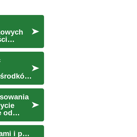
tkowych
ci
ć
 środków
nsowania
ycie
e od
Pożyczki osobiste: Jak mądrze zarządzać finansami i poprawić swoją zdolność kredytową